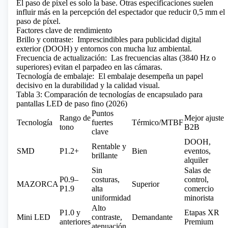
El paso de píxel es solo la base. Otras especificaciones suelen
influir más en la percepción del espectador que reducir 0,5 mm el
paso de píxel.
Factores clave de rendimiento
Brillo y contraste:
Imprescindibles para publicidad digital
exterior (DOOH) y entornos con mucha luz ambiental.
Frecuencia de actualización:
Las frecuencias altas (3840 Hz o
superiores) evitan el parpadeo en las cámaras.
Tecnología de embalaje:
El embalaje desempeña un papel
decisivo en la durabilidad y la calidad visual.
Tabla 3: Comparación de tecnologías de encapsulado para
pantallas LED de paso fino (2026)
Puntos
Rango de
Mejor ajuste
Tecnología
fuertes
Térmico/MTBF
tono
B2B
clave
DOOH,
Rentable y
SMD
P1.2+
Bien
eventos,
brillante
alquiler
Sin
Salas de
P0.9–
costuras,
control,
MAZORCA
Superior
P1.9
alta
comercio
uniformidad
minorista
Alto
P1.0 y
Etapas XR
Mini LED
contraste,
Demandante
anteriores
Premium
atenuación