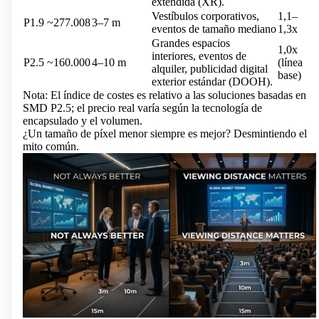
extendida (XR).
Vestíbulos corporativos,
1,1–
P1.9
~277.008
3–7 m
eventos de tamaño mediano
1,3x
Grandes espacios
1,0x
interiores, eventos de
P2.5
~160.000
4–10 m
(línea
alquiler, publicidad digital
base)
exterior estándar (DOOH).
Nota: El índice de costes es relativo a las soluciones basadas en
SMD P2.5; el precio real varía según la tecnología de
encapsulado y el volumen.
¿Un tamaño de píxel menor siempre es mejor? Desmintiendo el
mito común.