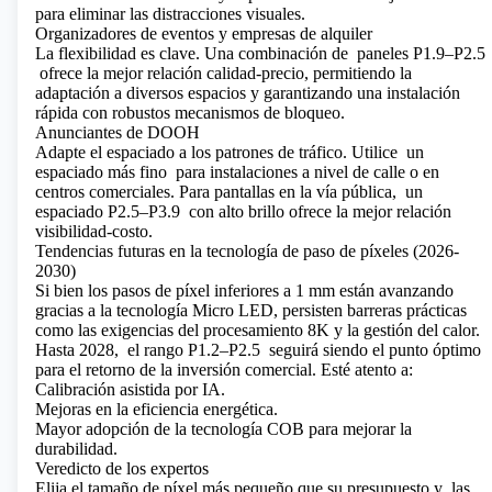
para eliminar las distracciones visuales.
Organizadores de eventos y empresas de alquiler
La flexibilidad es clave. Una combinación de paneles
P1.9–P2.5
ofrece la mejor relación calidad-precio, permitiendo la
adaptación a diversos espacios y garantizando una instalación
rápida con robustos mecanismos de bloqueo.
Anunciantes de DOOH
Adapte el espaciado a los patrones de tráfico. Utilice
un
espaciado más fino
para instalaciones a nivel de calle o en
centros comerciales. Para pantallas en la vía pública,
un
espaciado P2.5–P3.9
con alto brillo ofrece la mejor relación
visibilidad-costo.
Tendencias futuras en la tecnología de paso de píxeles (2026-
2030)
Si bien los pasos de píxel inferiores a 1 mm están avanzando
gracias a la tecnología Micro LED, persisten barreras prácticas
como las exigencias del procesamiento 8K y la gestión del calor.
Hasta 2028,
el rango P1.2–P2.5
seguirá siendo el punto óptimo
para el retorno de la inversión comercial. Esté atento a:
Calibración asistida por IA.
Mejoras en la eficiencia energética.
Mayor adopción de la tecnología COB para mejorar la
durabilidad.
Veredicto de los expertos
Elija el tamaño de píxel más pequeño que su presupuesto y
las