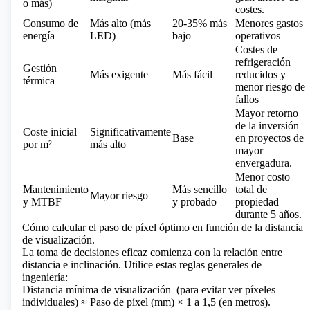
o más)
costes.
Consumo de
Más alto (más
20-35% más
Menores gastos
energía
LED)
bajo
operativos
Costes de
refrigeración
Gestión
Más exigente
Más fácil
reducidos y
térmica
menor riesgo de
fallos
Mayor retorno
de la inversión
Coste inicial
Significativamente
Base
en proyectos de
por m²
más alto
mayor
envergadura.
Menor costo
Mantenimiento
Más sencillo
total de
Mayor riesgo
y MTBF
y probado
propiedad
durante 5 años.
Cómo calcular el paso de píxel óptimo en función de la distancia
de visualización.
La toma de decisiones eficaz comienza con la relación entre
distancia e inclinación. Utilice estas reglas generales de
ingeniería:
Distancia mínima de visualización
(para evitar ver píxeles
individuales) ≈ Paso de píxel (mm) × 1 a 1,5 (en metros).