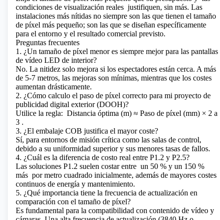
condiciones de visualización reales
justifiquen, sin más. Las
instalaciones más nítidas no siempre son las que tienen el tamaño
de píxel más pequeño; son las que se diseñan específicamente
para el entorno y el resultado comercial previsto.
Preguntas frecuentes
1. ¿Un tamaño de píxel menor es siempre mejor para las pantallas
de vídeo LED de interior?
No. La nitidez solo mejora si los espectadores están cerca. A más
de 5-7 metros, las mejoras son mínimas, mientras que los costes
aumentan drásticamente.
2. ¿Cómo calculo el paso de píxel correcto para mi proyecto de
publicidad digital exterior (DOOH)?
Utilice la regla:
Distancia óptima (m) ≈ Paso de píxel (mm) × 2 a
3
.
3. ¿El embalaje COB justifica el mayor coste?
Sí, para entornos de misión crítica como las salas de control,
debido a su uniformidad superior y sus menores tasas de fallos.
4. ¿Cuál es la diferencia de costo real entre P1.2 y P2.5?
Las soluciones P1.2 suelen costar entre
un 50 % y un 150 %
más
por metro cuadrado inicialmente, además de mayores costes
continuos de energía y mantenimiento.
5. ¿Qué importancia tiene la frecuencia de actualización en
comparación con el tamaño de píxel?
Es fundamental para la compatibilidad con contenido de vídeo y
cámaras. Una alta frecuencia de actualización (3840 Hz o