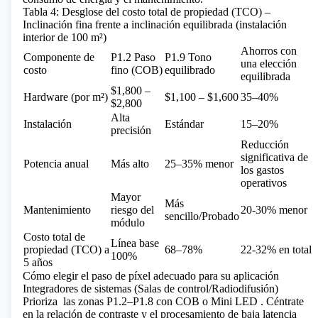
Tabla 4: Desglose del costo total de propiedad (TCO) –
Inclinación fina frente a inclinación equilibrada (instalación
interior de 100 m²)
Ahorros con
Componente de
P1.2 Paso
P1.9 Tono
una elección
costo
fino (COB)
equilibrado
equilibrada
$1,800 –
Hardware (por m²)
$1,100 – $1,600
35–40%
$2,800
Alta
Instalación
Estándar
15–20%
precisión
Reducción
significativa de
Potencia anual
Más alto
25–35% menor
los gastos
operativos
Mayor
Más
Mantenimiento
riesgo del
20-30% menor
sencillo/Probado
módulo
Costo total de
Línea base
propiedad (TCO) a
68–78%
22-32% en total
100%
5 años
Cómo elegir el paso de píxel adecuado para su aplicación
Integradores de sistemas (Salas de control/Radiodifusión)
Prioriza
las zonas P1.2–P1.8 con
COB o Mini LED
. Céntrate
en la relación de contraste y el procesamiento de baja latencia