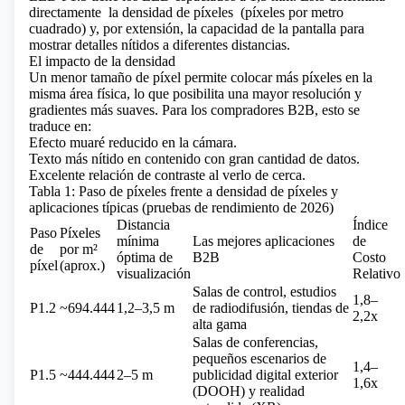
directamente
la densidad de píxeles
(píxeles por metro
cuadrado) y, por extensión, la capacidad de la pantalla para
mostrar detalles nítidos a diferentes distancias.
El impacto de la densidad
Un menor tamaño de píxel permite colocar más píxeles en la
misma área física, lo que posibilita una mayor resolución y
gradientes más suaves. Para los compradores B2B, esto se
traduce en:
Efecto muaré reducido en la cámara.
Texto más nítido en contenido con gran cantidad de datos.
Excelente relación de contraste al verlo de cerca.
Tabla 1: Paso de píxeles frente a densidad de píxeles y
aplicaciones típicas (pruebas de rendimiento de 2026)
Distancia
Índice
Paso
Píxeles
mínima
Las mejores aplicaciones
de
de
por m²
óptima de
B2B
Costo
píxel
(aprox.)
visualización
Relativo
Salas de control, estudios
1,8–
P1.2
~694.444
1,2–3,5 m
de radiodifusión, tiendas de
2,2x
alta gama
Salas de conferencias,
pequeños escenarios de
1,4–
P1.5
~444.444
2–5 m
publicidad digital exterior
1,6x
(DOOH) y realidad