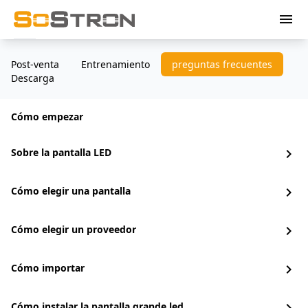
menu
Post-venta
Entrenamiento
preguntas frecuentes
Descarga
Cómo empezar
Sobre la pantalla LED
chevron_right
Cómo elegir una pantalla
chevron_right
Cómo elegir un proveedor
chevron_right
Cómo importar
chevron_right
Cómo instalar la pantalla grande led