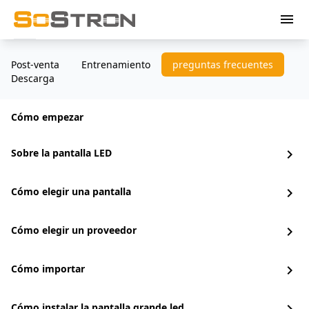
menu
Post-venta
Entrenamiento
preguntas frecuentes
Descarga
Cómo empezar
Sobre la pantalla LED
chevron_right
Cómo elegir una pantalla
chevron_right
Cómo elegir un proveedor
chevron_right
Cómo importar
chevron_right
Cómo instalar la pantalla grande led