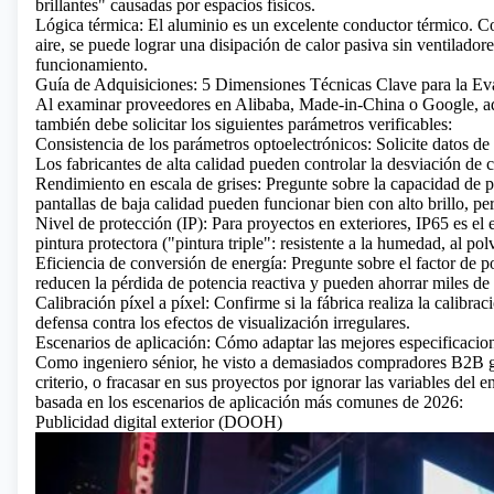
brillantes" causadas por espacios físicos.
Lógica térmica: El aluminio es un excelente conductor térmico. 
aire, se puede lograr una disipación de calor pasiva sin ventilador
funcionamiento.
Guía de Adquisiciones: 5 Dimensiones Técnicas Clave para la Ev
Al examinar proveedores en Alibaba, Made-in-China o Google, ad
también debe solicitar los siguientes parámetros verificables:
Consistencia de los parámetros optoelectrónicos: Solicite datos d
Los fabricantes de alta calidad pueden controlar la desviación de 
Rendimiento en escala de grises: Pregunte sobre la capacidad de p
pantallas de baja calidad pueden funcionar bien con alto brillo, pe
Nivel de protección (IP): Para proyectos en exteriores, IP65 es el
pintura protectora ("pintura triple": resistente a la humedad, al polv
Eficiencia de conversión de energía: Pregunte sobre el factor de p
reducen la pérdida de potencia reactiva y pueden ahorrar miles de
Calibración píxel a píxel: Confirme si la fábrica realiza la calibrac
defensa contra los efectos de visualización irregulares.
Escenarios de aplicación: Cómo adaptar las mejores especificacion
Como ingeniero sénior, he visto a demasiados compradores B2B ga
criterio, o fracasar en sus proyectos por ignorar las variables del 
basada en los escenarios de aplicación más comunes de 2026:
Publicidad digital exterior (DOOH)