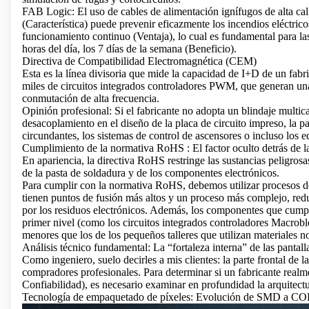
FAB Logic: El uso de cables de alimentación ignífugos de alta ca
(Característica) puede prevenir eficazmente los incendios eléctrico
funcionamiento continuo (Ventaja), lo cual es fundamental para las
horas del día, los 7 días de la semana (Beneficio).
Directiva de Compatibilidad Electromagnética (CEM)
Esta es la línea divisoria que mide la capacidad de I+D de un fab
miles de circuitos integrados controladores PWM, que generan una 
conmutación de alta frecuencia.
Opinión profesional: Si el fabricante no adopta un blindaje mult
desacoplamiento en el diseño de la placa de circuito impreso, la pa
circundantes, los sistemas de control de ascensores o incluso los 
Cumplimiento de la normativa RoHS
: El factor oculto detrás de 
En apariencia, la directiva RoHS restringe las sustancias peligrosa
de la pasta de soldadura y de los componentes electrónicos.
Para cumplir con la normativa RoHS, debemos utilizar procesos de
tienen puntos de fusión más altos y un proceso más complejo, red
por los residuos electrónicos. Además, los componentes que cump
primer nivel (como los circuitos integrados controladores Macrobl
menores que los de los pequeños talleres que utilizan materiales n
Análisis técnico fundamental: La “fortaleza interna” de las pantal
Como ingeniero, suelo decirles a mis clientes: la parte frontal de la
compradores profesionales. Para determinar si un fabricante rea
Confiabilidad), es necesario examinar en profundidad la arquitect
Tecnología de empaquetado de píxeles: Evolución de SMD a C