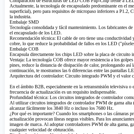
Comparación de estructuras de LED COB Flip-Chip frente a LE
Actualmente, la tecnología de encapsulado predominante en el m
superficial), pero para requisitos de micropaso inferiores a P1.2, 
la industria.
Embalaje SMD
Tecnología consolidada y fácil mantenimiento. Los fabricantes de al
el encapsulado de los LED.
Recomendación técnica: El cable de oro tiene una conductividad y
cobre, lo que reduce la probabilidad de fallos en los LED ("píxe
Embalaje COB
Encapsula directamente los chips LED sobre la placa de circuito 
Ventaja: La tecnología COB ofrece mayor resistencia a los golpes y
pines, reduce la distancia de disipación de calor, prolongando así
continuación, te mostramos las 6 diferencias entre las pantalla
Arquitectura del controlador: Circuito integrado PWM y el valor co
En el ámbito B2B, especialmente en la retransmisión televisiva o e
frecuencia de actualización es un requisito indispensable.
Profundidad técnica: Los circuitos integrados de controlador com
Al utilizar circuitos integrados de controlador PWM de gama alt
alcanzar fácilmente los 3840 Hz o incluso los 7680 Hz.
¿Por qué es importante? Cuando los smartphones o las cámaras prof
actualización provocan líneas negras visibles. Para los anunciantes 
imagen de marca. Al adoptar controladores PWM de alta gama, gar
cualquier velocidad de obturación.