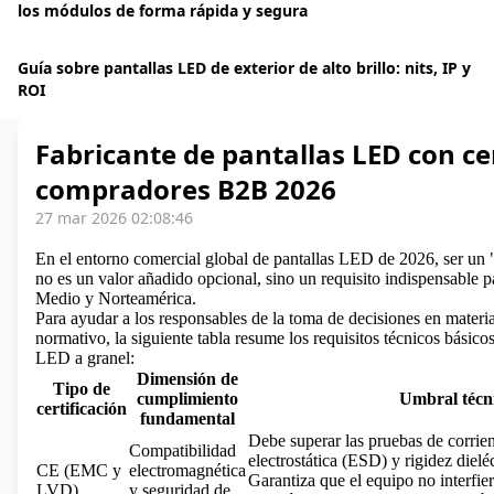
los módulos de forma rápida y segura
Guía sobre pantallas LED de exterior de alto brillo: nits, IP y
ROI
Fabricante de pantallas LED con ce
compradores B2B 2026
27 mar 2026 02:08:46
En el entorno comercial global de pantallas LED de 2026, ser un
no es un valor añadido opcional, sino un requisito indispensable 
Medio y Norteamérica.
Para ayudar a los responsables de la toma de decisiones en mater
normativo, la siguiente tabla resume los requisitos técnicos básicos
LED a granel:
Dimensión de
Tipo de
cumplimiento
Umbral técn
certificación
fundamental
Debe superar las pruebas de corrie
Compatibilidad
electrostática (ESD) y rigidez dieléc
CE (EMC y
electromagnética
Garantiza que el equipo no interfie
LVD)
y seguridad de