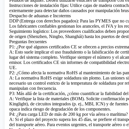
Pedidos de alquiler: Deben utilizarse estuches de transporte con e
Instrucciones de instalación fijas: Utilice cajas de madera contr
externamente para detectar daños causados ​​por manipulación brus
Despacho de aduanas e Incoterms
DDP (Entrega con derechos pagados): Para las PYMES que no cue
Los fabricantes confiables gestionan los aranceles, el IVA y los re
Seguimiento logístico: Los proveedores cualificados deben propor
de origen (Shenzhen, Ningbo, Shanghái) hasta los puertos de dest
Preguntas frecuentes
P1: ¿Por qué algunos certificados CE se ofrecen a precios extre
A: Esto suele implicar el uso fraudulento o la falsificación de ce
lugar del sistema completo. Verifique siempre el número y el alcanc
emisor. Los certificados CE sin informes de compatibilidad elect
UE.
P2: ¿Cómo afecta la normativa RoHS al mantenimiento de las pa
A: La normativa RoHS exige soldadura sin plomo. Las uniones sin
necesario un control estricto de la temperatura de soldadura por re
manipulan con frecuencia.
P3: Más allá de la certificación, ¿cómo cuantificar la fiabilidad del
A: Verifique la lista de materiales (BOM). Solicite confirmación po
Kinglight), de circuitos integrados (p. ej., MBI, ICN) y de fuentes
opaca indica riesgo de degradación de los componentes.
P4: ¿Para carga LED de más de 200 kg por vía aérea o marítima?
A: Si el plazo del proyecto supera los 45 días, se prefiere el tra
del transporte aéreo. Para eventos urgentes, el transporte aéreo o 