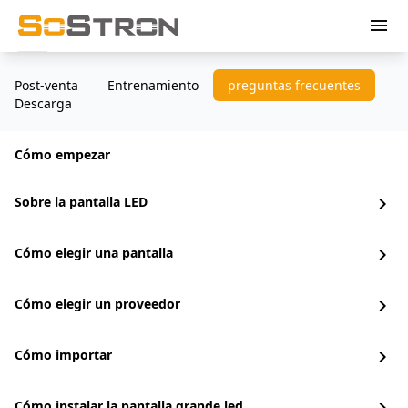
menu
Post-venta
Entrenamiento
preguntas frecuentes
Descarga
Cómo empezar
Sobre la pantalla LED
chevron_right
Cómo elegir una pantalla
chevron_right
Cómo elegir un proveedor
chevron_right
Cómo importar
chevron_right
Cómo instalar la pantalla grande led