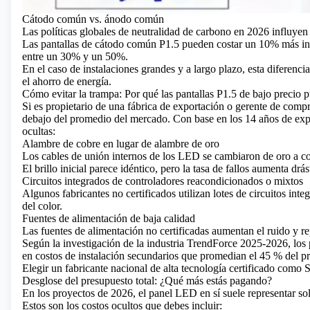
Cátodo común vs. ánodo común
Las políticas globales de neutralidad de carbono en 2026 influyen
Las pantallas de cátodo común P1.5 pueden costar un 10% más ini
entre un 30% y un 50%.
En el caso de instalaciones grandes y a largo plazo, esta difere
el ahorro de energía.
Cómo evitar la trampa: Por qué las pantallas P1.5 de bajo precio p
Si es propietario de una fábrica de exportación o gerente de com
debajo del promedio del mercado. Con base en los 14 años de experi
ocultas:
Alambre de cobre en lugar de alambre de oro
Los cables de unión internos de los LED se cambiaron de oro a co
El brillo inicial parece idéntico, pero la tasa de fallos aumenta dr
Circuitos integrados de controladores reacondicionados o mixtos
Algunos fabricantes no certificados utilizan lotes de circuitos int
del color.
Fuentes de alimentación de baja calidad
Las fuentes de alimentación no certificadas aumentan el ruido y r
Según la investigación de la industria TrendForce 2025-2026, los
en costos de instalación secundarios que promedian el 45 % del pre
Elegir un fabricante nacional de alta tecnología certificado como
Desglose del presupuesto total: ¿Qué más estás pagando?
En los proyectos de 2026, el panel LED en sí suele representar sol
Estos son los costos ocultos que debes incluir: