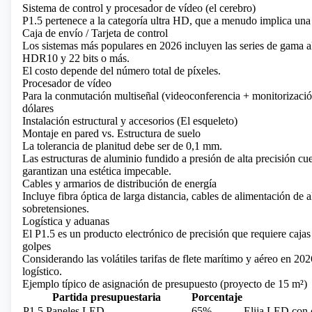
Sistema de control y procesador de vídeo (el cerebro)
P1.5 pertenece a la categoría ultra HD, que a menudo implica una
Caja de envío / Tarjeta de control
Los sistemas más populares en 2026 incluyen las series de gama a
HDR10 y 22 bits o más.
El costo depende del número total de píxeles.
Procesador de vídeo
Para la conmutación multiseñal (videoconferencia + monitorizació
dólares
Instalación estructural y accesorios (El esqueleto)
Montaje en pared vs. Estructura de suelo
La tolerancia de planitud debe ser de 0,1 mm.
Las estructuras de aluminio fundido a presión de alta precisión cu
garantizan una estética impecable.
Cables y armarios de distribución de energía
Incluye fibra óptica de larga distancia, cables de alimentación de 
sobretensiones.
Logística y aduanas
El P1.5 es un producto electrónico de precisión que requiere cajas
golpes
Considerando las volátiles tarifas de flete marítimo y aéreo en 2
logístico.
Ejemplo típico de asignación de presupuesto (proyecto de 15 m²)
Partida presupuestaria
Porcentaje
P1.5 Paneles LED
65%
Elija LED con c