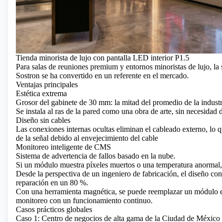
Tienda minorista de lujo con pantalla LED interior P1.5
Para salas de reuniones premium y entornos minoristas de lujo,
la
Sostron se ha convertido en un referente en el mercado.
Ventajas principales
Estética extrema
Grosor del gabinete de 30 mm: la mitad del promedio de la industr
Se instala al ras de la pared como una obra de arte, sin necesida
Diseño sin cables
Las conexiones internas ocultas eliminan el cableado externo, lo q
de la señal debido al envejecimiento del cable
Monitoreo inteligente de CMS
Sistema de advertencia de fallos basado en la nube.
Si un módulo muestra píxeles muertos o una temperatura anormal, 
Desde la perspectiva de un ingeniero de fabricación, el diseño co
reparación en un 80 %.
Con una herramienta magnética, se puede reemplazar un módulo en
monitoreo con un funcionamiento continuo.
Casos prácticos globales
Caso 1: Centro de negocios de alta gama de la Ciudad de México 