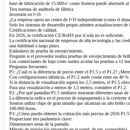
base de fabricación de 15.000㎡ como Sostron puede ahorrarle al
Tres normas de auditoría de fábrica
Inversión en I+D.
¿La empresa opera un centro de I+D independiente (como el depa
Solo los sistemas de desarrollo propio admiten actualizaciones de
Certificaciones de calidad.
En 2026, la certificación CE/RoHS por sí sola no es suficiente.
La certificación nacional de empresas de alta tecnología y las cred
una fiabilidad a largo plazo.
Estándares de prueba de envejecimiento.
Pregunte si el proveedor realiza pruebas de envejecimiento de bri
Los comerciantes de bajo costo suelen acortar las pruebas a 12 hora
Preguntas frecuentes
P1: ¿Cuál es la diferencia de precio entre el P1.5 y el P1.2? ¿Mere
Con configuraciones idénticas, el P1.2 suele costar entre un 40 %
Si la distancia de visualización supera los 2,5 metros, el P1.5 ofre
Para una visualización a menos de 1,5 metros, considere el P1.2.
P2: ¿Por qué pantallas P1.5 similares muestran diferentes tasas de 
La diferencia radica en el proceso de empaquetado y la corriente 
Sostron utiliza chips de gran tamaño que alcanzan un alto brillo co
100.000 horas.
P3: ¿Cómo puedo obtener la cotización más precisa de 2026 P1.5
Proporcione tres parámetros clave:
Dimensiones netas de la pantalla
Método de instalación (montado en la pared, de pie, suspendido)