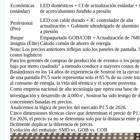
Económicas
LED domésticos + CI de actualización estándar +
(estándar)
de acero/aluminio fundido a presión
LED con cable dorado + IC controlador de alta
Profesional
actualización + Gabinete ultradelgado de aluminio
(Pro)
a presión
Buque
Empaquetado GOB/COB + Actualización de 768
insignia (Élite)
Cátodo común de ahorro de energía
Nota: Los precios anteriores reflejan solo los paneles de pantalla. 
costos logísticos
Para los gerentes de compras de producción de eventos o los propi
bajo por metro cuadrado" a menudo conduce a mayores costos de m
Basándonos en los 14 años de experiencia de Sostron en la ejecuci
de una pantalla P1.5 suele representar solo el 65 % de su coste to
al consumo de energía, la vida útil térmica y el soporte posventa.
Como empresa nacional de alta tecnología que opera una base de 
investigación y desarrollo de 4.000㎡, Sostron ha sido testigo de d
concesiones basadas en precios.
Analicemos la lógica de precios del mercado P1.5 de 2026.
Cinco dimensiones técnicas clave que determinan el precio de P1.
En 2026, el precio ya no se determina solo por la distancia entre p
fácilmente duplicar la diferencia de precio.
Evolución del embalaje: SMD vs. GOB vs. COB