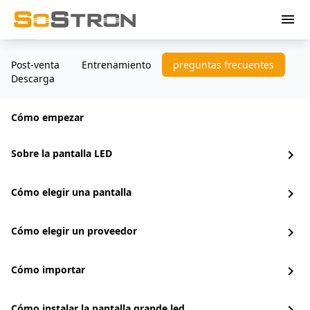
menu
Post-venta
Entrenamiento
preguntas frecuentes
Descarga
Cómo empezar
Sobre la pantalla LED
chevron_right
Cómo elegir una pantalla
chevron_right
Cómo elegir un proveedor
chevron_right
Cómo importar
chevron_right
Cómo instalar la pantalla grande led