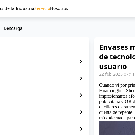
as de la Industria
Servicio
Nosotros
Descarga
Envases m
de tecnolo
chevron_right
usuario
22 feb 2025 07:11
chevron_right
Cuando vi por prim
Huaqiangbei, Shenz
chevron_right
impresionantes ef
publicitaria COB d
dactilares claramen
chevron_right
cuenta de repente: 
más adecuada para 
chevron_right