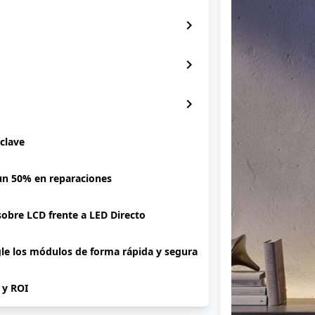
chevron_right
chevron_right
chevron_right
 clave
 un 50% en reparaciones
 sobre LCD frente a LED Directo
gle los módulos de forma rápida y segura
P y ROI