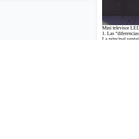
Mini televisor LE
1. Las “diferencias
La principal ventaj
bombillas en mini
contraste de un mi
zonas de retroilum
para crear arte, y
para presentar una 
profundidad en es