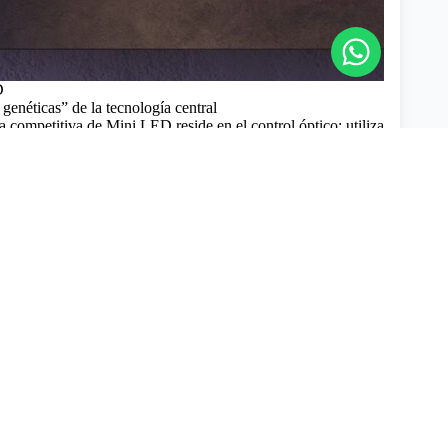
D
 genéticas” de la tecnología central
a competitiva de Mini LED reside en el control óptico: utiliza
atura que van desde 100 a 300 micrones, consiguiendo un
llón de niveles en un televisor de 65 pulgadas con miles de
inación. Es como un pintor que utiliza pinceles más finos
 la serie BRAVIA XR de Sony aprovecha esta característica
luz similar a la de las estrellas con una sensación galáctica de
cenas negras (Sony Technical White Paper, 2022).