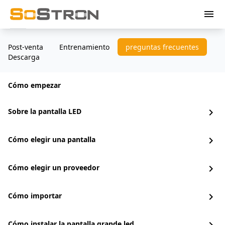
menu
Post-venta
Entrenamiento
preguntas frecuentes
Descarga
Cómo empezar
Sobre la pantalla LED
chevron_right
Cómo elegir una pantalla
chevron_right
Cómo elegir un proveedor
chevron_right
Cómo importar
chevron_right
Cómo instalar la pantalla grande led