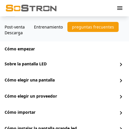
menu
Post-venta
Entrenamiento
preguntas frecuentes
Descarga
Cómo empezar
Sobre la pantalla LED
chevron_right
Cómo elegir una pantalla
chevron_right
Cómo elegir un proveedor
chevron_right
Cómo importar
chevron_right
Cómo instalar la pantalla grande led