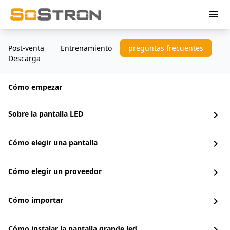
menu
Post-venta
Entrenamiento
preguntas frecuentes
Descarga
Cómo empezar
Sobre la pantalla LED
chevron_right
Cómo elegir una pantalla
chevron_right
Cómo elegir un proveedor
chevron_right
Cómo importar
chevron_right
Cómo instalar la pantalla grande led