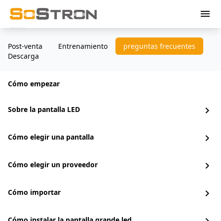
menu
Post-venta
Entrenamiento
preguntas frecuentes
Descarga
Cómo empezar
Sobre la pantalla LED
chevron_right
Cómo elegir una pantalla
chevron_right
Cómo elegir un proveedor
chevron_right
Cómo importar
chevron_right
Cómo instalar la pantalla grande led