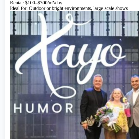
Rental: $100–$300/m²/day
Ideal for: Outdoor or bright environments, large-scale shows