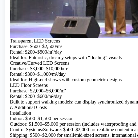
Transparent LED Screens
Purchase: $600–$2,500/m²
Rental: $200–$500/m²/day
Ideal for: Futuristic, dreamy setups with “floating” visuals
Creative/Curved LED Screens
Purchase: $3,000–$10,000/m²
Rental: $300–$1,000/m²/day
Ideal for: High-end shows with custom geometric designs
LED Floor Screens
Purchase: $2,000–$6,000/m²
Rental: $200–$600/m²/day
Built to support walking models; can display synchronized dynami
c. Additional Costs
Installation
Indoor: $500–$1,500 per session
Outdoor: $1,500–$5,000 per session (includes waterproofing and s
Control Systems/Software: $500–$2,000 for real-time content m
Shipping: $500–$2,000 for small/mid-sized screens; international 