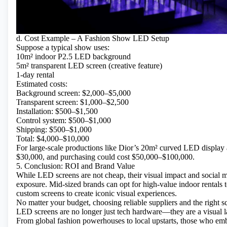
d. Cost Example – A Fashion Show LED Setup
Suppose a typical show uses:
10m² indoor P2.5 LED background
5m² transparent LED screen (creative feature)
1-day rental
Estimated costs:
Background screen: $2,000–$5,000
Transparent screen: $1,000–$2,500
Installation: $500–$1,500
Control system: $500–$1,000
Shipping: $500–$1,000
Total: $4,000–$10,000
For large-scale productions like Dior’s 20m² curved LED display 
$30,000, and purchasing could cost $50,000–$100,000.
5. Conclusion: ROI and Brand Value
While LED screens are not cheap, their visual impact and social m
exposure. Mid-sized brands can opt for high-value indoor rentals 
custom screens to create iconic visual experiences.
No matter your budget, choosing reliable suppliers and the right 
LED screens are no longer just tech hardware—they are a visual la
From global fashion powerhouses to local upstarts, those who e