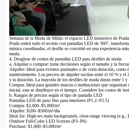
Semana de la Moda de Milán: el espacio LED inmersivo de Prada
Prada rodeó todo el recinto con pantallas LED de 360°, transforma
música coordinadas, el desfile se convirtió en una experiencia más 
moda.
4. Desglose de costos de pantallas LED para desfiles de moda
a. Alquilar o comprar: tome decisiones según el tamaño y la frecu
Alquiler: Ideal para eventos puntuales o de corta duración, como d
mantenimiento. Los precios de alquiler oscilan entre el 10 % y el 
y la duración. La mayoría de los desfiles de moda duran entre 1 y 3
Compra: Ideal para grandes marcas o instituciones que organizan 
inicial, esta se distribuye en el tiempo. Considere los costos de 
b. Rangos de precios según el tipo de pantalla LED
Pantallas LED de paso fino para interiores
(P1.2–P2.5)
Compra: $2,000–$5,000/m²
Alquiler: $200–$500/m²/día
Ideal for: High-res main backgrounds, close-range viewing (e.g., 
Outdoor Full-Color LED Screens
(P3–P6)
Purchase: $1,000–$3,000/m²