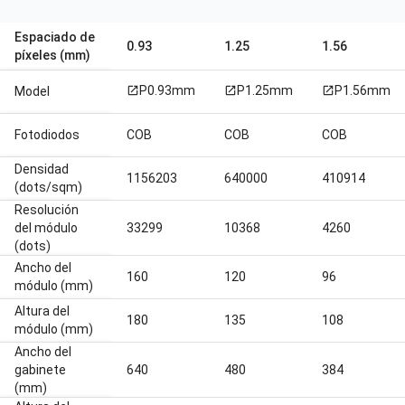
Espaciado de
0.93
1.25
1.56
píxeles (mm)
P0.93mm
P1.25mm
P1.56mm
Model
open_in_new
open_in_new
open_in_new
Fotodiodos
COB
COB
COB
Densidad
1156203
640000
410914
(dots/sqm)
Resolución
del módulo
33299
10368
4260
(dots)
Ancho del
160
120
96
módulo (mm)
Altura del
180
135
108
módulo (mm)
Ancho del
gabinete
640
480
384
(mm)