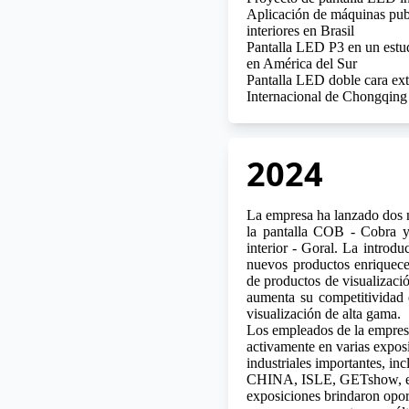
Aplicación de máquinas pub
interiores en Brasil
Pantalla LED P3 en un estud
en América del Sur
Pantalla LED doble cara ext
Internacional de Chongqing
2024
La empresa ha lanzado dos 
la
pantalla COB
- Cobra y
interior - Goral. La introdu
nuevos productos enriquece
de productos de visualizaci
aumenta su competitividad
visualización de alta gama.
Los empleados de la empres
activamente en varias expos
industriales importantes, i
CHINA, ISLE, GETshow, et
exposiciones brindaron opor