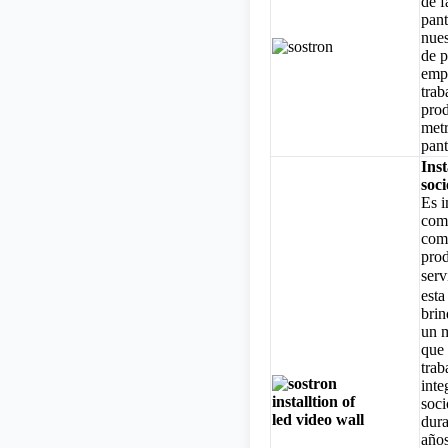
de f
pan
nues
de p
emp
trab
prod
met
pant
Ins
soci
Es i
com
com
prod
ser
est
brin
un m
que
trab
inte
soci
dura
año