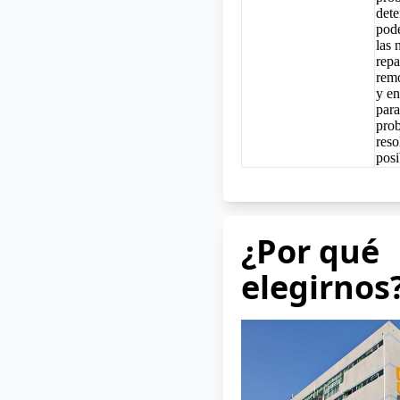
det
pod
las 
repa
remo
y en
para
pro
reso
posi
¿Por qué
elegirnos