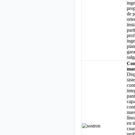
inge
prop
de p
orie
inst
part
pro
inge
plan
gara
salg
Con
man
Dis
sist
cont
inte
pant
capa
cont
nues
líne
en t
cua
pro