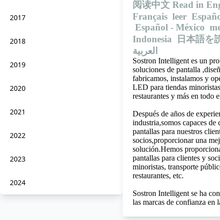
阅读中文
Read in Eng
Français
leer Españ
2017
Español - México
m
Indonesia
日本語を
2018
العربية
Sostron Intelligent es un pr
2019
soluciones de pantalla ,dise
fabricamos, instalamos y op
LED para tiendas minoristas,
2020
restaurantes y más en todo 
2021
Después de años de experien
industria,somos capaces de 
pantallas para nuestros clien
2022
socios,proporcionar una mej
solución.Hemos proporcion
pantallas para clientes y soc
2023
minoristas, transporte públic
restaurantes, etc.
2024
Sostron Intelligent se ha co
las marcas de confianza en la