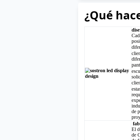
¿Qué hac
dis
Cada
pos
dif
clie
dife
pan
esc
soli
cli
esta
requ
expe
indu
de p
proy
fab
El d
de C