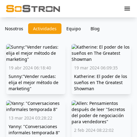
menu
Nosotros
Actividades
Equipo
Blog
19 abr 2024 06:18:40
19 mar 2024 06:09:35
Sunny:"Vender ruedas:
Katherine: El poder de los
elija el mejor método de
sueños en The Greatest
marketing"
Showman
13 mar 2024 03:28:22
Yanny: "Conversaciones
2 feb 2024 08:22:02
informales temporada 8"