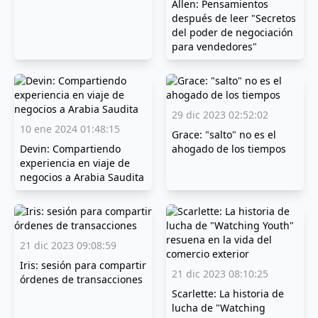
Allen: Pensamientos
después de leer "Secretos
del poder de negociación
para vendedores"
29 dic 2023 02:52:02
10 ene 2024 01:48:15
Grace: "salto" no es el
Devin: Compartiendo
ahogado de los tiempos
experiencia en viaje de
negocios a Arabia Saudita
21 dic 2023 09:08:59
Iris: sesión para compartir
21 dic 2023 08:10:25
órdenes de transacciones
Scarlette: La historia de
lucha de "Watching