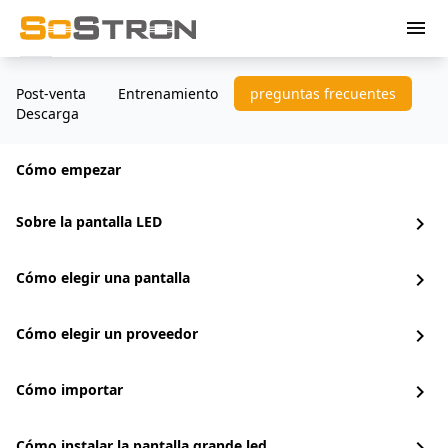
menu
Post-venta
Entrenamiento
preguntas frecuentes
Descarga
Cómo empezar
Sobre la pantalla LED
chevron_right
Cómo elegir una pantalla
chevron_right
Cómo elegir un proveedor
chevron_right
Cómo importar
chevron_right
Cómo instalar la pantalla grande led