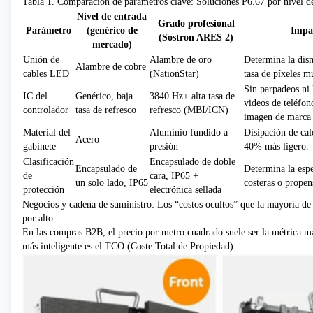
Tabla 1. Comparación de parámetros clave: Soluciones P6.67 por nivel d
Nivel de entrada
Grado profesional
Parámetro
(genérico de
Impa
(Sostron ARES 2)
mercado)
Unión de
Alambre de oro
Determina la dism
Alambre de cobre
cables LED
(NationStar)
tasa de píxeles m
Sin parpadeos ni 
IC del
Genérico, baja
3840 Hz+ alta tasa de
videos de teléfon
controlador
tasa de refresco
refresco (MBI/ICN)
imagen de marca
Material del
Aluminio fundido a
Disipación de cal
Acero
gabinete
presión
40% más ligero.
Clasificación
Encapsulado de doble
Encapsulado de
Determina la espe
de
cara, IP65 +
un solo lado, IP65
costeras o propens
protección
electrónica sellada
Negocios y cadena de suministro: Los “costos ocultos” que la mayoría de
por alto
En las compras B2B, el precio por metro cuadrado suele ser la métrica 
más inteligente es el TCO (Coste Total de Propiedad).