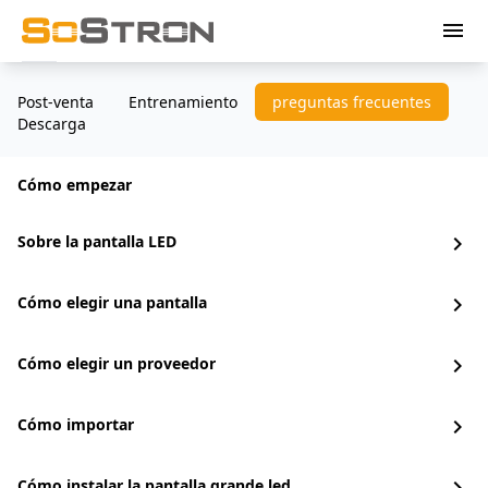
menu
Post-venta
Entrenamiento
preguntas frecuentes
Descarga
Cómo empezar
Sobre la pantalla LED
chevron_right
Cómo elegir una pantalla
chevron_right
Cómo elegir un proveedor
chevron_right
Cómo importar
chevron_right
Cómo instalar la pantalla grande led