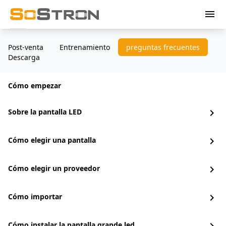
menu
Post-venta
Entrenamiento
preguntas frecuentes
Descarga
Cómo empezar
Sobre la pantalla LED
chevron_right
Cómo elegir una pantalla
chevron_right
Cómo elegir un proveedor
chevron_right
Cómo importar
chevron_right
Cómo instalar la pantalla grande led