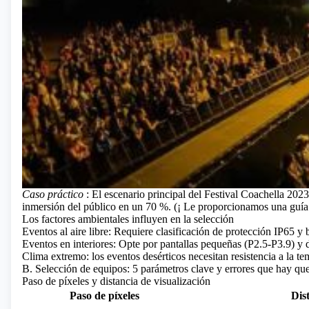
Caso práctico
: El escenario principal del Festival Coachella 20
inmersión del público en un 70 %. (¡
Le proporcionamos una guía
Los factores ambientales influyen en la selección
Eventos al aire libre: Requiere clasificación de protección IP65 y b
Eventos en interiores: Opte por pantallas pequeñas (P2.5-P3.9) y 
Clima extremo: los eventos desérticos necesitan resistencia a la te
B. Selección de equipos: 5 parámetros clave y errores que hay que
Paso de píxeles y distancia de visualización
Paso de píxeles
Dis