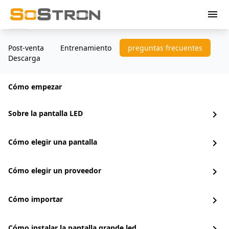
menu
Post-venta
Entrenamiento
preguntas frecuentes
Descarga
Cómo empezar
Sobre la pantalla LED
chevron_right
Cómo elegir una pantalla
chevron_right
Cómo elegir un proveedor
chevron_right
Cómo importar
chevron_right
Cómo instalar la pantalla grande led