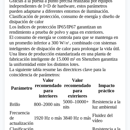
Gracias a la puesta a punto precisa realizada por equipos
independientes de I+D de hardware, estos parámetros
pueden adaptarse a diferentes entornos de iluminación.
Clasificación de protección, consumo de energía y diseño de
disipación de calor
Los índices de protección IP65/IP67 garantizan un
rendimiento a prueba de polvo y agua en exteriores.
El consumo de energía se controla para que se mantenga en
un promedio inferior a 300 W/㎡, combinado con sistemas
inteligentes de disipación de calor para prolongar la vida útil.
Una línea de producción estandarizada en una planta de
fabricación inteligente de 15.000 m² en Shenzhen garantiza
la uniformidad entre los distintos lotes.
La siguiente tabla resume las directrices clave para la
coincidencia de parámetros:
Valor
Valor
recomendado
recomendado
Impacto
Parámetro
para
para
práctico
interiores
exteriores
5000–10000+
Resistencia a la
Brillo
800–2000 nits
nits
luz ambiental
Frecuencia
Fluidez del
de
1920 Hz o más
3840 Hz o más
vídeo
actualización
Clasificación
Resistencia a la