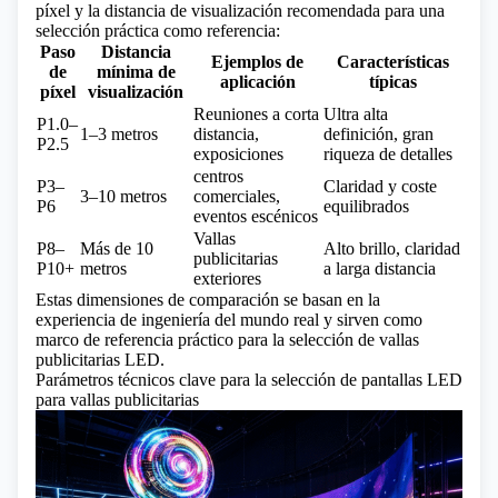
píxel y la distancia de visualización recomendada para una
selección práctica como referencia:
Paso
Distancia
Ejemplos de
Características
de
mínima de
aplicación
típicas
píxel
visualización
Reuniones a corta
Ultra alta
P1.0–
1–3 metros
distancia,
definición, gran
P2.5
exposiciones
riqueza de detalles
centros
P3–
Claridad y coste
3–10 metros
comerciales,
P6
equilibrados
eventos escénicos
Vallas
P8–
Más de 10
Alto brillo, claridad
publicitarias
P10+
metros
a larga distancia
exteriores
Estas dimensiones de comparación se basan en la
experiencia de ingeniería del mundo real y sirven como
marco de referencia práctico para la selección de vallas
publicitarias LED.
Parámetros técnicos clave para la selección de pantallas LED
para vallas publicitarias