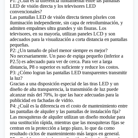
P1: ¿Cuál es la diferencia fundamental entre las pantallas
LED de visión directa y los televisores LED
convencionales?
Las pantallas LED de visión directa tienen píxeles con
iluminación independiente, sin capa de retroiluminación, y
admiten empalmes ultra grandes y sin fisuras. Los
televisores, en su mayoría, utilizan paneles LCD y son
adecuados para la visualización a corta distancia en pantallas
pequeñas.
P2: ¿Un tamaño de píxel menor siempre es mejor?
No necesariamente. Un paso de espiga pequeño (inferior a
P2.5) es adecuado para ver de cerca. Para ver a larga
distancia, P8 o superior es suficiente y reduce los costos.
P3: ¿Cómo logran las pantallas LED transparentes transmitir
la luz?
Gracias a una disposición especial de las tiras LED y un
diseño de alta transparencia, la transmisión de luz puede
alcanzar más del 70%, lo que las hace adecuadas para la
publicidad en fachadas de vidrio.
P4: ¿Cuál es la diferencia en el costo de mantenimiento entre
las pantallas de alquiler y las pantallas de instalación fija?
Las mosquiteras de alquiler utilizan un diseño modular para
una sustitución rápida, mientras que las mosquiteras fijas se
centran en la protección a largo plazo, lo que da como
resultado ciclos de mantenimiento más largos en general.