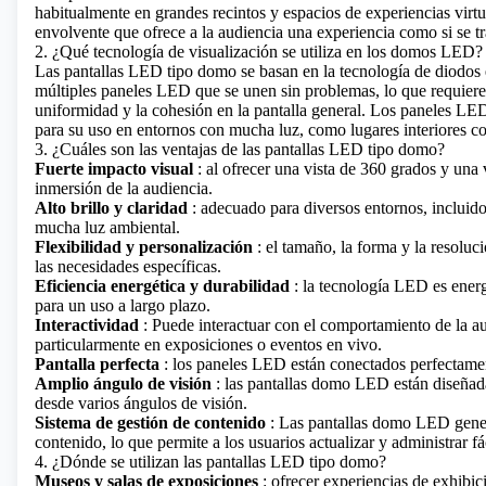
habitualmente en grandes recintos y espacios de experiencias virt
envolvente que ofrece a la audiencia una experiencia como si se t
2. ¿Qué tecnología de visualización se utiliza en los domos LED?
Las pantallas LED tipo domo se basan en la tecnología de diodos
múltiples paneles LED que se unen sin problemas, lo que requiere u
uniformidad y la cohesión en la pantalla general. Los paneles LED 
para su uso en entornos con mucha luz, como lugares interiores co
3. ¿Cuáles son las ventajas de las pantallas LED tipo domo?
Fuerte impacto visual
: al ofrecer una vista de 360 ​​grados y un
inmersión de la audiencia.
Alto brillo y claridad
: adecuado para diversos entornos, incluidos
mucha luz ambiental.
Flexibilidad y personalización
: el tamaño, la forma y la resoluc
las necesidades específicas.
Eficiencia energética y durabilidad
: la tecnología LED es energ
para un uso a largo plazo.
Interactividad
: Puede interactuar con el comportamiento de la au
particularmente en exposiciones o eventos en vivo.
Pantalla perfecta
: los paneles LED están conectados perfectamen
Amplio ángulo de visión
: las pantallas domo LED están diseñada
desde varios ángulos de visión.
Sistema de gestión de contenido
: Las pantallas domo LED gener
contenido, lo que permite a los usuarios actualizar y administrar 
4. ¿Dónde se utilizan las pantallas LED tipo domo?
Museos y salas de exposiciones
: ofrecer experiencias de exhibic