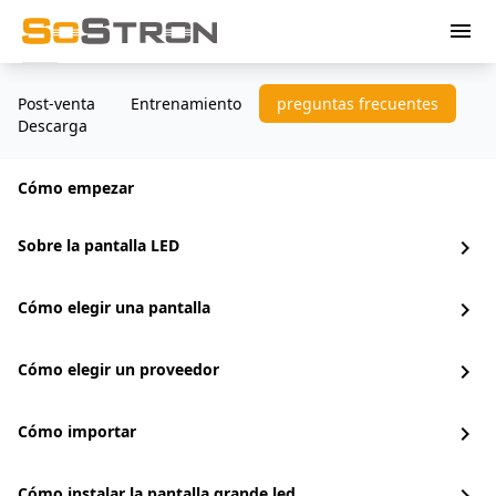
menu
Post-venta
Entrenamiento
preguntas frecuentes
Descarga
Cómo empezar
Sobre la pantalla LED
chevron_right
Cómo elegir una pantalla
chevron_right
Cómo elegir un proveedor
chevron_right
Cómo importar
chevron_right
Cómo instalar la pantalla grande led