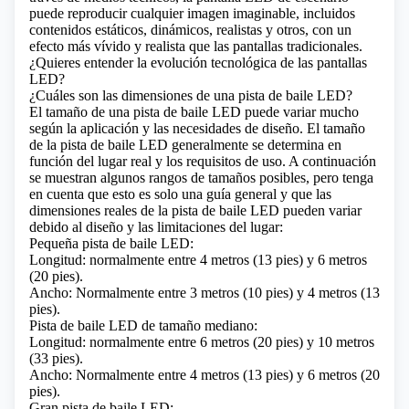
puede reproducir cualquier imagen imaginable, incluidos
contenidos estáticos, dinámicos, realistas y otros, con un
efecto más vívido y realista que las pantallas tradicionales.
¿Quieres entender la evolución tecnológica de las pantallas
LED?
¿Cuáles son las dimensiones de una pista de baile LED?
El tamaño de una pista de baile LED puede variar mucho
según la aplicación y las necesidades de diseño. El tamaño
de la pista de baile LED generalmente se determina en
función del lugar real y los requisitos de uso. A continuación
se muestran algunos rangos de tamaños posibles, pero tenga
en cuenta que esto es solo una guía general y que las
dimensiones reales de la pista de baile LED pueden variar
debido al diseño y las limitaciones del lugar:
Pequeña pista de baile LED:
Longitud: normalmente entre 4 metros (13 pies) y 6 metros
(20 pies).
Ancho: Normalmente entre 3 metros (10 pies) y 4 metros (13
pies).
Pista de baile LED de tamaño mediano:
Longitud: normalmente entre 6 metros (20 pies) y 10 metros
(33 pies).
Ancho: Normalmente entre 4 metros (13 pies) y 6 metros (20
pies).
Gran pista de baile LED: