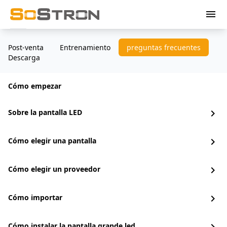
menu
Post-venta
Entrenamiento
preguntas frecuentes
Descarga
Cómo empezar
Sobre la pantalla LED
chevron_right
Cómo elegir una pantalla
chevron_right
Cómo elegir un proveedor
chevron_right
Cómo importar
chevron_right
Cómo instalar la pantalla grande led