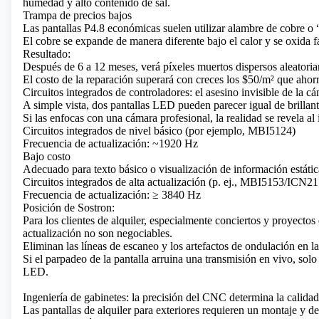
humedad y alto contenido de sal.
Trampa de precios bajos
Las pantallas P4.8 económicas suelen utilizar alambre de cobre o 
El cobre se expande de manera diferente bajo el calor y se oxida f
Resultado:
Después de 6 a 12 meses, verá píxeles muertos dispersos aleator
El costo de la reparación superará con creces los $50/m² que ahorr
Circuitos integrados de controladores: el asesino invisible de la c
A simple vista, dos pantallas LED pueden parecer igual de brillant
Si las enfocas con una cámara profesional, la realidad se revela al 
Circuitos integrados de nivel básico (por ejemplo, MBI5124)
Frecuencia de actualización: ~1920 Hz
Bajo costo
Adecuado para texto básico o visualización de información estátic
Circuitos integrados de alta actualización (p. ej., MBI5153/ICN2
Frecuencia de actualización: ≥ 3840 Hz
Posición de Sostron:
Para los clientes de alquiler, especialmente conciertos y proyectos 
actualización no son negociables.
Eliminan las líneas de escaneo y los artefactos de ondulación en l
Si el parpadeo de la pantalla arruina una transmisión en vivo, sol
LED.
Ingeniería de gabinetes: la precisión del CNC determina la calidad
Las pantallas de alquiler para exteriores requieren un montaje y d