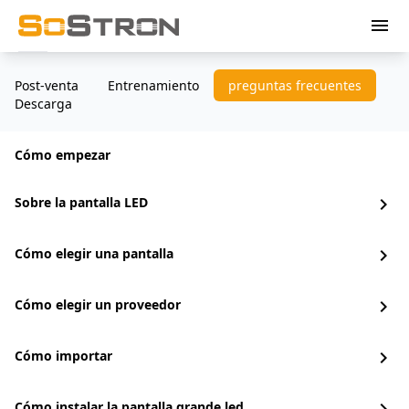
menu
Post-venta
Entrenamiento
preguntas frecuentes
Descarga
Cómo empezar
Sobre la pantalla LED
chevron_right
Cómo elegir una pantalla
chevron_right
Cómo elegir un proveedor
chevron_right
Cómo importar
chevron_right
Cómo instalar la pantalla grande led