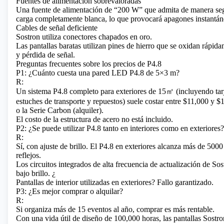
Fuentes de alimentación sobrevaloradas
Una fuente de alimentación de “200 W” que admita de manera segu
carga completamente blanca, lo que provocará apagones instantán
Cables de señal deficiente
Sostron utiliza conectores chapados en oro.
Las pantallas baratas utilizan pines de hierro que se oxidan rápi
y pérdida de señal.
Preguntas frecuentes sobre los precios de P4.8
P1: ¿Cuánto cuesta una pared LED P4.8 de 5×3 m?
R:
Un sistema P4.8 completo para exteriores de 15㎡ (incluyendo tarje
estuches de transporte y repuestos) suele costar entre $11,000 y $1
o la Serie Carbon (alquiler).
El costo de la estructura de acero no está incluido.
P2: ¿Se puede utilizar P4.8 tanto en interiores como en exteriores?
R:
Sí, con ajuste de brillo. El P4.8 en exteriores alcanza más de 5000
reflejos.
Los circuitos integrados de alta frecuencia de actualización de Sos
bajo brillo. ¿
Pantallas de interior utilizadas en exteriores? Fallo garantizado.
P3: ¿Es mejor comprar o alquilar?
R:
Si organiza más de 15 eventos al año, comprar es más rentable.
Con una vida útil de diseño de 100,000 horas, las pantallas Sostr