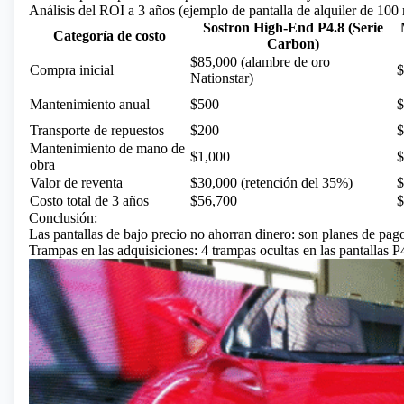
Análisis del ROI a 3 años (ejemplo de pantalla de alquiler de 100
Sostron High-End P4.8 (Serie
Categoría de costo
Carbon)
$85,000 (alambre de oro
Compra inicial
$
Nationstar)
Mantenimiento anual
$500
$
Transporte de repuestos
$200
$
Mantenimiento de mano de
$1,000
$
obra
Valor de reventa
$30,000 (retención del 35%)
$
Costo total de 3 años
$56,700
$
Conclusión:
Las pantallas de bajo precio no ahorran dinero: son planes de pa
Trampas en las adquisiciones: 4 trampas ocultas en las pantallas P