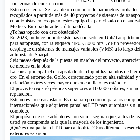
P10–P20
5.000 nits
para zonas de construcción
Esto no es teoría. Se trata de un conjunto de parámetros probados e
recopilados a partir de más de 40 proyectos de sistemas de transpor
en autopistas en los que nuestro equipo ha participado en el sudest
Medio y Europa durante la última década.
¿Te has topado con este obstáculo?
En 2023, un integrador de sistemas con sede en Dubái adquirió un
para autopistas, con la etiqueta "IP65, 8000 nits", de un proveedo
despliegue en sistemas de mensajes variables (VMS) a lo largo del
autopista de Sharjah.
Seis meses después de la puesta en marcha del proyecto, aparecier
de píxeles en la obra.
La causa principal: el encapsulado del chip utilizaba hilos de hierr
oro. En el entorno del Golfo, caracterizado por su alta salinidad y 
oxidación es tres veces mayor que en condiciones estándar.
El proyecto registró pérdidas superiores a 180.000 dólares, sin incl
reputación.
Este no es un caso aislado. Es una trampa común para los compr
internacionales que adquieren pantallas LED para autopistas sin 
completo.
El propósito de este artículo es uno solo: asegurar que, antes de re
usted ya comprenda más que la mayoría de los ingenieros.
¿Qué es una pantalla LED para autopistas? Sus diferencias esencia
exteriores estándar.