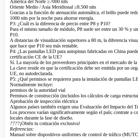
América del Norte ≥7000 nits
Oriente Medio / Asia Meridional ≥8.500 nits
Gracias a la función de atenuación automática, el brillo puede red
1000 nits por la noche para ahorrar energía.
P3: ¿Cuál es la diferencia de precio entre P8 y P10?
Para el mismo tamaño de módulo, P8 suele ser entre un 30 % y u
P10.
A distancias de visualización superiores a 80 m, la diferencia visual
que hace que P10 sea más rentable.
P4: ¿Las pantallas LED para autopistas fabricadas en China puede
certificación CE de la UE?
Sí. La mayoría de los proveedores principales en el mercado de l
La clave reside en que la certificación debe ser emitida por un or
UE, no autodeclarada.
P5: ¿Qué permisos se requieren para la instalación de pantallas L
Normalmente incluye:
permisos de la autoridad vial
Permisos de construcción (incluidos los cálculos de carga estructur
Aprobación de inspección eléctrica
Algunos países también exigen una Evaluación del Impacto del Tr
Los procesos varían significativamente según el país; contrate a co
locales durante la fase de diseño.
????
¡Obtén tu cotización exclusiva!
Referencias:
Manual sobre dispositivos uniformes de control de tráfico (MUT