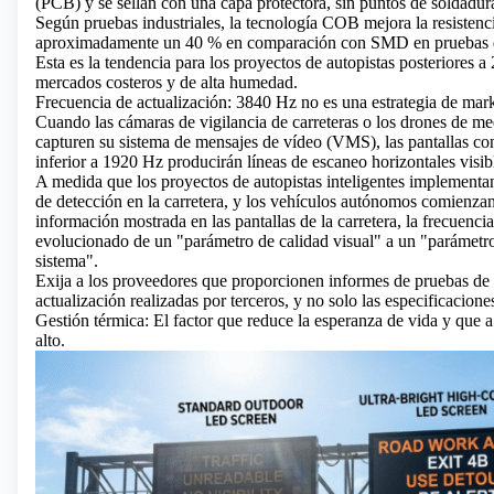
(PCB) y se sellan con una capa protectora, sin puntos de soldadur
Según pruebas industriales, la tecnología COB mejora la resistenci
aproximadamente un 40 % en comparación con SMD en pruebas de
Esta es la tendencia para los proyectos de autopistas posteriores 
mercados costeros y de alta humedad.
Frecuencia de actualización: 3840 Hz no es una estrategia de mark
Cuando las cámaras de vigilancia de carreteras o los drones de m
capturen su sistema de mensajes de vídeo (VMS), las pantallas co
inferior a 1920 Hz producirán líneas de escaneo horizontales visib
A medida que los proyectos de autopistas inteligentes implement
de detección en la carretera, y los vehículos autónomos comienza
información mostrada en las pantallas de la carretera, la frecuenci
evolucionado de un "parámetro de calidad visual" a un "parámetro
sistema".
Exija a los proveedores que proporcionen informes de pruebas de 
actualización realizadas por terceros, y no solo las especificaciones
Gestión térmica: El factor que reduce la esperanza de vida y que 
alto.