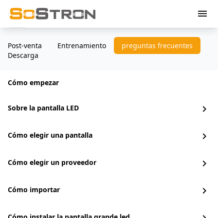
menu
Post-venta
Entrenamiento
preguntas frecuentes
Descarga
Cómo empezar
Sobre la pantalla LED
chevron_right
Cómo elegir una pantalla
chevron_right
Cómo elegir un proveedor
chevron_right
Cómo importar
chevron_right
Cómo instalar la pantalla grande led