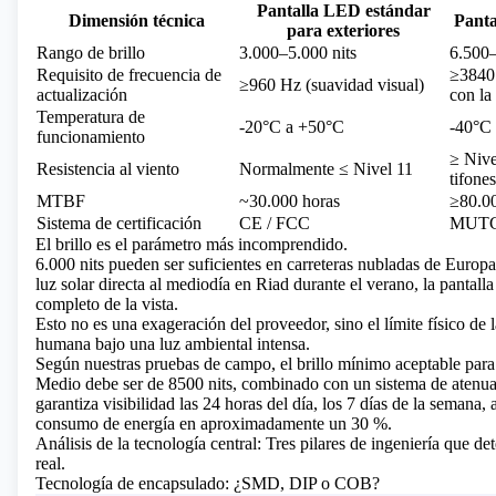
Pantalla LED estándar
Dimensión técnica
Panta
para exteriores
Rango de brillo
3.000–5.000 nits
6.500–
Requisito de frecuencia de
≥3840 
≥960 Hz (suavidad visual)
actualización
con la
Temperatura de
-20°C a +50°C
-40°C
funcionamiento
≥ Nive
Resistencia al viento
Normalmente ≤ Nivel 11
tifones
MTBF
~30.000 horas
≥80.00
Sistema de certificación
CE / FCC
MUTCD
El brillo es el parámetro más incomprendido.
6.000 nits pueden ser suficientes en carreteras nubladas de Europa
luz solar directa al mediodía en Riad durante el verano, la pantall
completo de la vista.
Esto no es una exageración del proveedor, sino el límite físico de 
humana bajo una luz ambiental intensa.
Según nuestras pruebas de campo, el brillo mínimo aceptable para
Medio debe ser de 8500 nits, combinado con un sistema de atenua
garantiza visibilidad las 24 horas del día, los 7 días de la semana, 
consumo de energía en aproximadamente un 30 %.
Análisis de la tecnología central: Tres pilares de ingeniería que det
real.
Tecnología de encapsulado: ¿SMD, DIP o COB?