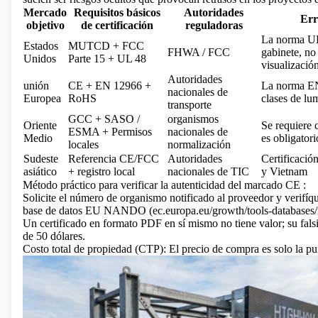
Mercado
Requisitos básicos
Autoridades
Err
objetivo
de certificación
reguladoras
La norma UL 
Estados
MUTCD + FCC
FHWA / FCC
gabinete, no
Unidos
Parte 15 + UL 48
visualización
Autoridades
unión
CE + EN 12966 +
La norma EN
nacionales de
Europea
RoHS
clases de l
transporte
GCC + SASO /
organismos
Oriente
Se requiere 
ESMA + Permisos
nacionales de
Medio
es obligatori
locales
normalización
Sudeste
Referencia CE/FCC
Autoridades
Certificació
asiático
+ registro local
nacionales de TIC
y Vietnam
Método práctico para verificar
la autenticidad del marcado CE
:
Solicite el número de organismo notificado al proveedor y verifíq
base de datos EU NANDO (ec.europa.eu/growth/tools-databases/
Un certificado en formato PDF en sí mismo no tiene valor; su fals
de 50 dólares.
Costo total de propiedad (CTP): El precio de compra es solo la pu