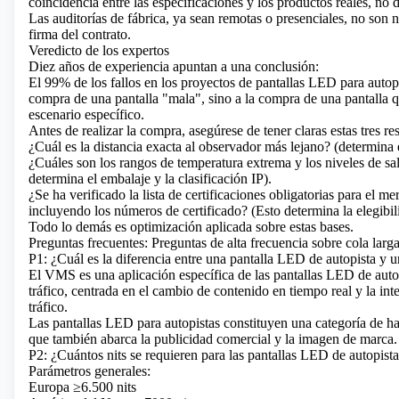
coincidencia entre las especificaciones y los productos reales, no d
Las auditorías de fábrica, ya sean remotas o presenciales, no son n
firma del contrato.
Veredicto de los expertos
Diez años de experiencia apuntan a una conclusión:
El 99% de los fallos en los proyectos de pantallas LED para autopi
compra de una pantalla "mala", sino a la compra de una pantalla qu
escenario específico.
Antes de realizar la compra, asegúrese de tener claras estas tres re
¿Cuál es la distancia exacta al observador más lejano? (determina 
¿Cuáles son los rangos de temperatura extrema y los niveles de sa
determina el embalaje y la clasificación IP).
¿Se ha verificado la lista de certificaciones obligatorias para el me
incluyendo los números de certificado? (Esto determina la elegibil
Todo lo demás es optimización aplicada sobre estas bases.
Preguntas frecuentes: Preguntas de alta frecuencia sobre cola larg
P1: ¿Cuál es la diferencia entre una pantalla LED de autopista y
El VMS
es una aplicación específica de las pantallas LED de autop
tráfico, centrada en el cambio de contenido en tiempo real y la int
tráfico.
Las pantallas LED para autopistas constituyen una categoría de 
que también abarca la publicidad comercial y la imagen de marca.
P2: ¿Cuántos nits se requieren para las pantallas LED de autopist
Parámetros generales:
Europa ≥6.500 nits