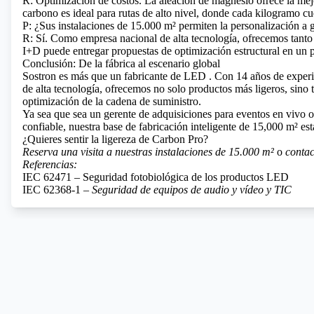
R: Optimización de costos. La aleación de magnesio ofrece la mejor
carbono es ideal para rutas de alto nivel, donde cada kilogramo cu
P: ¿Sus instalaciones de 15.000 m² permiten la personalización a 
R: Sí. Como empresa nacional de alta tecnología, ofrecemos ta
I+D puede entregar propuestas de optimización estructural en un 
Conclusión: De la fábrica al escenario global
Sostron es más que un
fabricante de LED
. Con 14 años de experi
de alta tecnología, ofrecemos no solo productos más ligeros, sino
optimización de la cadena de suministro.
Ya sea que sea un gerente de adquisiciones para eventos en vivo 
confiable, nuestra base de fabricación inteligente de 15,000 m² está 
¿Quieres sentir la ligereza de Carbon Pro?
Reserva una visita a nuestras instalaciones de 15.000 m²
o
contac
Referencias:
IEC 62471 – Seguridad fotobiológica de los productos LED
IEC 62368-1 –
Seguridad de equipos de audio y vídeo y TIC