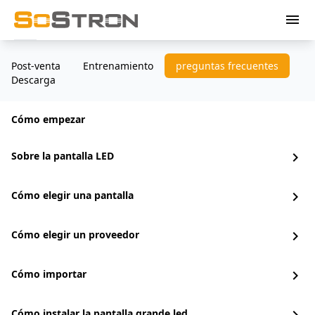
menu
Post-venta
Entrenamiento
preguntas frecuentes
Descarga
Cómo empezar
Sobre la pantalla LED
chevron_right
Cómo elegir una pantalla
chevron_right
Cómo elegir un proveedor
chevron_right
Cómo importar
chevron_right
Cómo instalar la pantalla grande led