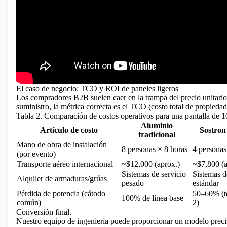
El caso de negocio: TCO y ROI de paneles ligeros
Los compradores B2B suelen caer en la trampa del precio unitario
suministro, la métrica correcta es el TCO (costo total de propiedad
Tabla 2. Comparación de costos operativos para una pantalla de 
Aluminio
Artículo de costo
Sostron
tradicional
Mano de obra de instalación
8 personas × 8 horas
4 personas
(por evento)
Transporte aéreo internacional
~$12,000 (aprox.)
~$7,800 (a
Sistemas de servicio
Sistemas d
Alquiler de armaduras/grúas
pesado
estándar
Pérdida de potencia (cátodo
50–60% (t
100% de línea base
común)
2)
Conversión final.
Nuestro equipo de ingeniería puede proporcionar un modelo preci