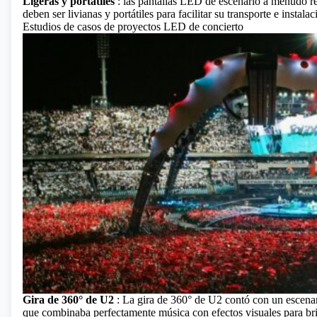
Ligeras y portátiles
: las pantallas LED de escenario a menudo re
deben ser livianas y portátiles para facilitar su transporte e instalac
Estudios de casos de proyectos LED de concierto
Gira de 360° de U2
: La gira de 360° de U2 contó con un escenari
que combinaba perfectamente música con efectos visuales para brin