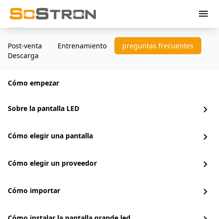
menu
Post-venta
Entrenamiento
preguntas frecuentes
Descarga
Cómo empezar
Sobre la pantalla LED
chevron_right
Cómo elegir una pantalla
chevron_right
Cómo elegir un proveedor
chevron_right
Cómo importar
chevron_right
Cómo instalar la pantalla grande led