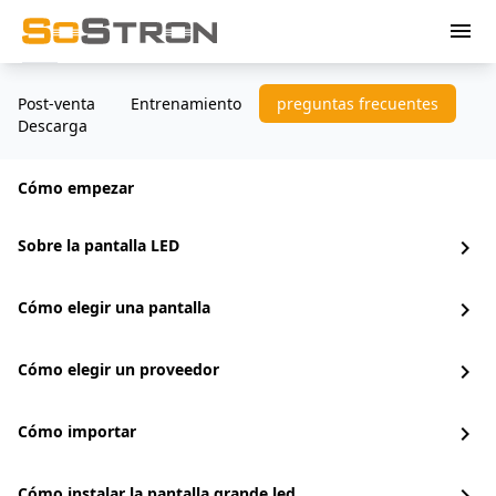
menu
Post-venta
Entrenamiento
preguntas frecuentes
Descarga
Cómo empezar
Sobre la pantalla LED
chevron_right
Cómo elegir una pantalla
chevron_right
Cómo elegir un proveedor
chevron_right
Cómo importar
chevron_right
Cómo instalar la pantalla grande led