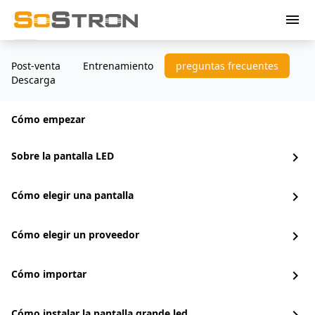
menu
Post-venta
Entrenamiento
preguntas frecuentes
Descarga
Cómo empezar
Sobre la pantalla LED
chevron_right
Cómo elegir una pantalla
chevron_right
Cómo elegir un proveedor
chevron_right
Cómo importar
chevron_right
Cómo instalar la pantalla grande led