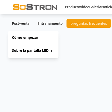
Producto
Vídeo
Galeria
Notici
Post-venta
Entrenamiento
preguntas frecuentes
Cómo empezar
Sobre la pantalla LED
chevron_right