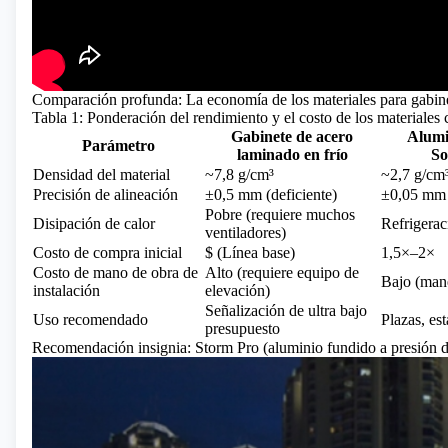
Comparación profunda: La economía de los materiales para gabin
Tabla 1: Ponderación del rendimiento y el costo de los materiale
Gabinete de acero
Alumi
Parámetro
laminado en frío
So
Densidad del material
~7,8 g/cm³
~2,7 g/cm
Precisión de alineación
±0,5 mm (deficiente)
±0,05 mm 
Pobre (requiere muchos
Disipación de calor
Refrigerac
ventiladores)
Costo de compra inicial
$ (Línea base)
1,5×–2×
Costo de mano de obra de
Alto (requiere equipo de
Bajo (mane
instalación
elevación)
Señalización de ultra bajo
Uso recomendado
Plazas, est
presupuesto
Recomendación insignia: Storm Pro (aluminio fundido a presión de