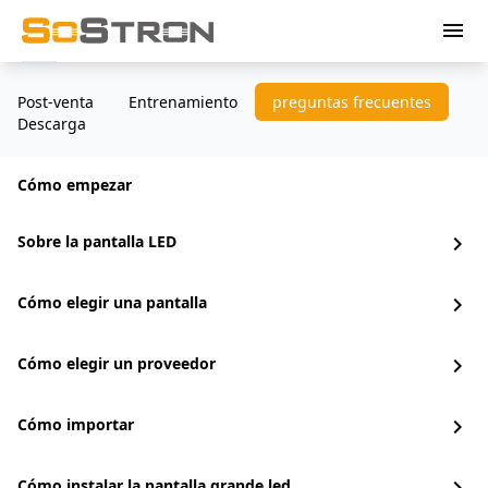
menu
Post-venta
Entrenamiento
preguntas frecuentes
Descarga
Cómo empezar
Sobre la pantalla LED
chevron_right
Cómo elegir una pantalla
chevron_right
Cómo elegir un proveedor
chevron_right
Cómo importar
chevron_right
Cómo instalar la pantalla grande led