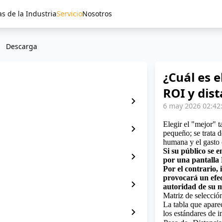
as de la Industria
Servicio
Nosotros
Descarga
¿Cuál es e
ROI y dis
chevron_right
6 may 2026 02:42
Elegir el "mejor" 
chevron_right
pequeño; se trata 
humana y
el gasto
Si su público se 
chevron_right
por una pantalla P
Por el contrario, 
provocará un efec
chevron_right
autoridad de su 
Matriz de selecció
La tabla que apare
chevron_right
los estándares de 