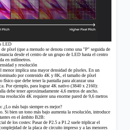
es LED
o de píxel (que a menudo se denota como una "P" seguida de
istancia desde el centro de un grupo de LED hasta el centro
ida en milímetros.
densidad y resolución
l menor implica una mayor densidad de píxeles. En un
ominado por contenido 4K y 8K, el tamaño de píxel
 físico que debe tener la pantalla para alcanzar una
ica. Por ejemplo, para lograr 4K nativo (3840 x 2160):
alla debe tener aproximadamente 4,6 metros de ancho.
ma resolución 4K requiere una enorme pared de 9,6 metros
o: ¿Lo más bajo siempre es mejor?
o. Si bien un tono más bajo aumenta la resolución, introduce
rtantes en el ámbito B2B:
 de los costes: Pasar de P2.5 a P1.2 suele triplicar el
 complejidad de la placa de circuito impreso y a las menores