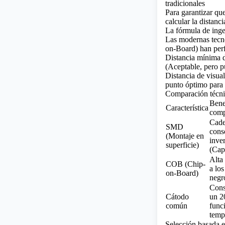
tradicionales
Para garantizar qu
calcular la distanc
La fórmula de inge
Las modernas tecn
on-Board) han perf
Distancia mínima d
(Aceptable, pero p
Distancia de visua
punto óptimo para 
Comparación técni
Bene
Característica
comp
Cade
SMD
cons
(Montaje en
inver
superficie)
(Cap
Alta 
COB (Chip-
a los
on-Board)
negr
Cons
Cátodo
un 2
común
func
temp
Selección basada en