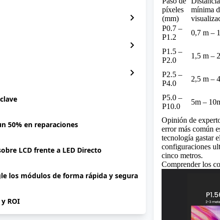
Paso de
Distancia
píxeles
mínima d
chevron_right
(mm)
visualiza
P0.7 –
0,7 m – 
P1.2
chevron_right
P1.5 –
1,5 m – 
P2.0
chevron_right
P2.5 –
2,5 m – 
P4.0
P5.0 –
 clave
5m – 10
P10.0
Opinión de experto
 un 50% en reparaciones
error más común es
tecnología gastar 
configuraciones ul
 sobre LCD frente a LED Directo
cinco metros.
Comprender los con
gle los módulos de forma rápida y segura
P y ROI