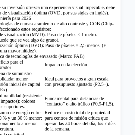
e su inversión ofrezca una experiencia visual impecable, debe
ia de visualización óptima (OVD, por sus siglas en inglés).
niería para 2026
ologías de enmascaramiento de alto contraste y COB (Chip-
eccionado estos requisitos:
e visualización (MVD): Paso de píxeles × 1 metro.
uede que se vea algo de grano).
lización óptima (DVO): Paso de píxeles × 2,5 metros. (El
una mayor nitidez).
ca de tecnologías de envasado (Marco FAB)
ficio para el
Impacto en la elección
rador
na de suministro
olidada; menor
Ideal para proyectos a gran escala
sión inicial de capital
con presupuesto ajustado (P2.5+).
Ex).
durabilidad (resistente
Fundamental para distancias de
 impactos); colores
“contacto” o alto tráfico (P0,9-P1,5).
os superiores.
umo de energía entre
Reduce el costo total de propiedad
0 % y un 30 % menor;
para centros de misión crítica que
ionamiento a menor
operan las 24 horas del día, los 7 días
eratura.
de la semana.
 la solicitud