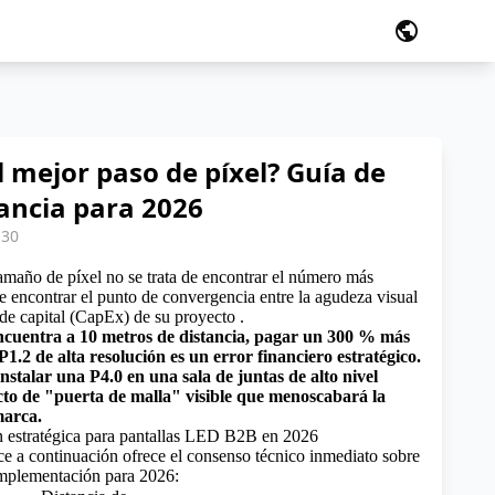
public
l mejor paso de píxel? Guía de
tancia para 2026
:30
tamaño de píxel no se trata de encontrar el número más
de encontrar el punto de convergencia entre la agudeza visual
 de capital (CapEx)
de su proyecto .
encuentra a 10 metros de distancia, pagar un 300 % más
1.2 de alta resolución es un error financiero estratégico.
instalar una P4.0 en una sala de juntas de alto nivel
to de "puerta de malla" visible que menoscabará la
marca.
n estratégica para pantallas LED B2B en 2026
ce a continuación ofrece el consenso técnico inmediato sobre
implementación para 2026: