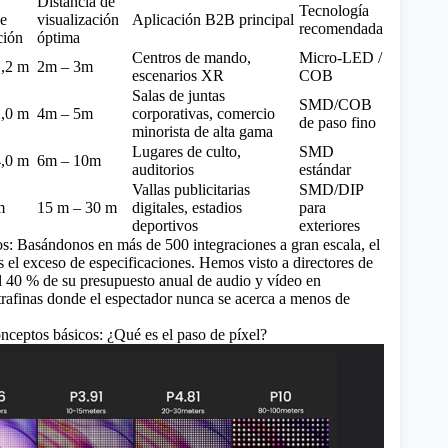
Distancia de
Tecnología
e
visualización
Aplicación B2B principal
recomendada
ción
óptima
Centros de mando,
Micro-LED /
1,2 m
2m – 3m
escenarios XR
COB
Salas de juntas
SMD/COB
2,0 m
4m – 5m
corporativas, comercio
de paso fino
minorista de alta gama
Lugares de culto,
SMD
4,0 m
6m – 10m
auditorios
estándar
Vallas publicitarias
SMD/DIP
m
15 m – 30 m
digitales, estadios
para
deportivos
exteriores
s: Basándonos en más de 500 integraciones a gran escala, el
 el exceso de especificaciones. Hemos visto a directores de
el 40 % de su presupuesto anual de audio y vídeo en
trafinas donde el espectador nunca se acerca a menos de
ceptos básicos: ¿Qué es el paso de píxel?