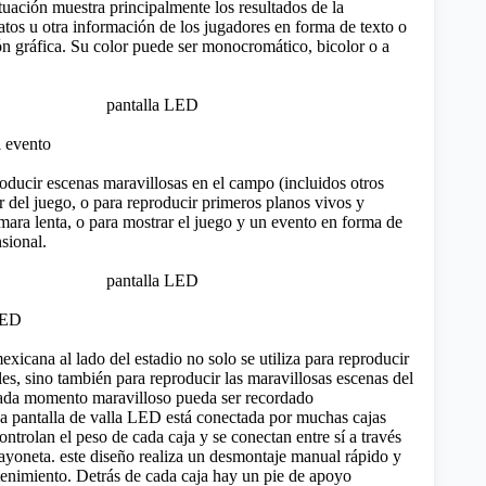
tuación muestra principalmente los resultados de la
atos u otra información de los jugadores en forma de texto o
n gráfica. Su color puede ser monocromático, bicolor o a
l evento
roducir escenas maravillosas en el campo (incluidos otros
r del juego, o para reproducir primeros planos vivos y
mara lenta, o para mostrar el juego y un evento en forma de
sional.
 LED
xicana al lado del estadio no solo se utiliza para reproducir
les
, sino también para reproducir las maravillosas escenas del
ada momento maravilloso pueda ser recordado
 pantalla de valla LED está conectada por muchas cajas
ontrolan el peso de cada caja y se conectan entre sí a través
ayoneta. este diseño realiza un desmontaje manual rápido y
tenimiento. Detrás de cada caja hay un pie de apoyo