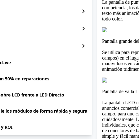
La pantalla de pun
competencia, los d
chevron_right
texto más animació
todo color.
chevron_right
Pantalla grande de
chevron_right
Se utiliza para rep
campos) en el luga
 clave
maravillosos en cá
animación tridimen
 un 50% en reparaciones
Pantalla de valla
 sobre LCD frente a LED Directo
La pantalla LED me
anuncios
comercia
gle los módulos de forma rápida y segura
campo, para que c
cuidadosamente. La
individuales, que c
P y ROI
de conectores de b
simple y fácil man