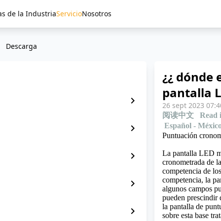
as de la Industria
Servicio
Nosotros
Descarga
¿¿ dónde e
pantalla 
chevron_right
26 sept 2023 07:4
阅读中文
Read 
Español - Méxic
chevron_right
Puntuación cronom
La
pantalla LED 
chevron_right
cronometrada de la
competencia de los
competencia, la pa
chevron_right
algunos campos pu
pueden prescindir 
la pantalla de punt
chevron_right
sobre esta base tra