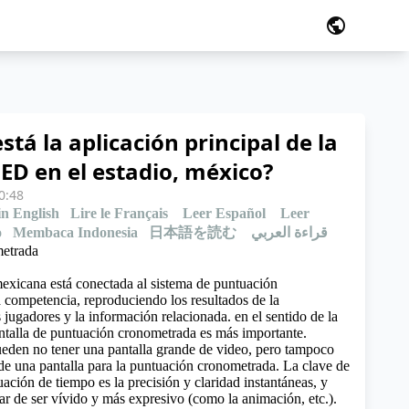
public
stá la aplicación principal de la
LED en el estadio, méxico?
0:48
in English
Lire le Français
Leer Español
Leer
o
Membaca Indonesia
日本語を読む
قراءة العربي
etrada
mexicana
está conectada al sistema de puntuación
 competencia, reproduciendo los resultados de la
 jugadores y la información relacionada. en el sentido de la
ntalla de puntuación cronometrada es más importante.
eden no tener una pantalla grande de video, pero tampoco
de una pantalla para la puntuación cronometrada. La clave de
uación de tiempo es la precisión y claridad instantáneas, y
tar de ser vívido y más expresivo (como la animación, etc.).