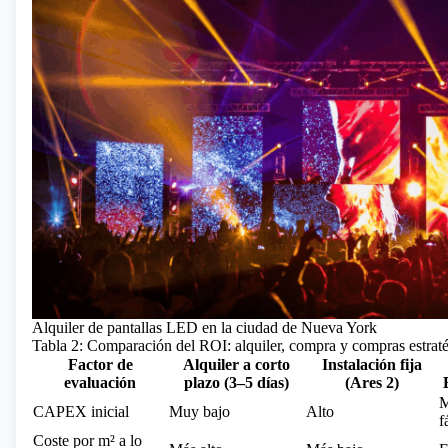
Alquiler de pantallas LED en la ciudad de Nueva York
Tabla 2: Comparación del ROI: alquiler, compra y compras estrat
Factor de
Alquiler a corto
Instalación fija
evaluación
plazo (3–5 días)
(Ares 2)
M
CAPEX inicial
Muy bajo
Alto
f
Coste por m² a lo