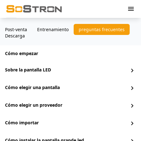
menu
Post-venta
Entrenamiento
preguntas frecuentes
Descarga
Cómo empezar
Sobre la pantalla LED
chevron_right
Cómo elegir una pantalla
chevron_right
Cómo elegir un proveedor
chevron_right
Cómo importar
chevron_right
Cómo instalar la pantalla grande led