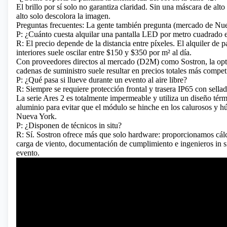
El brillo por sí solo no garantiza claridad. Sin una máscara de alto
alto solo descolora la imagen.
Preguntas frecuentes: La gente también pregunta (mercado de Nu
P: ¿Cuánto cuesta alquilar una pantalla LED por metro cuadrado
R: El precio depende de la distancia entre píxeles. El alquiler de p
interiores suele oscilar entre $150 y $350 por m² al día.
Con proveedores directos al mercado (D2M) como Sostron, la opt
cadenas de suministro suele resultar en precios totales más competi
P: ¿Qué pasa si llueve durante un evento al aire libre?
R: Siempre se requiere protección frontal y trasera IP65 con sella
La serie Ares 2 es totalmente impermeable y utiliza un diseño tér
aluminio para evitar que el módulo se hinche en los calurosos y 
Nueva York.
P: ¿Disponen de técnicos in situ?
R: Sí. Sostron ofrece más que solo hardware: proporcionamos cálc
carga de viento, documentación de cumplimiento e ingenieros in si
evento.