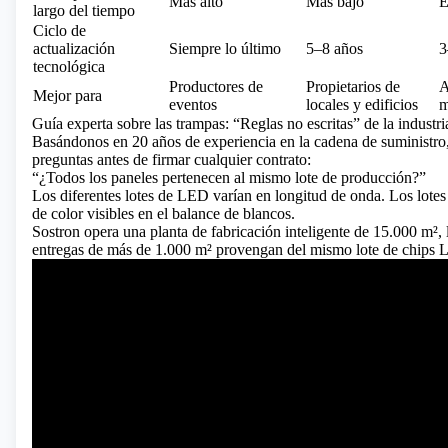
Más alto
Más bajo
E
largo del tiempo
Ciclo de
actualización
Siempre lo último
5–8 años
3
tecnológica
Productores de
Propietarios de
A
Mejor para
eventos
locales y edificios
m
Guía experta sobre las trampas: “Reglas no escritas” de la indus
Basándonos en 20 años de experiencia en la cadena de suministro, 
preguntas antes de firmar cualquier contrato:
“¿Todos los paneles pertenecen al mismo lote de producción?”
Los diferentes lotes de LED varían en longitud de onda. Los lote
de color visibles en el balance de blancos.
Sostron opera una planta de fabricación inteligente de 15.000 m², 
entregas de más de 1.000 m² provengan del mismo lote de chips