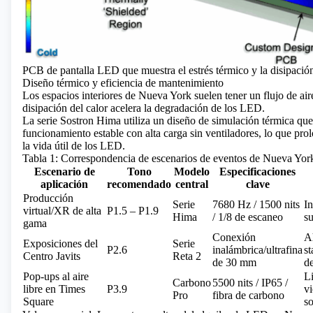
PCB de pantalla LED que muestra el estrés térmico y la disipación
Diseño térmico y eficiencia de mantenimiento
Los espacios interiores de Nueva York suelen tener un flujo de air
disipación del calor acelera la degradación de los LED.
La serie Sostron Hima utiliza un diseño de simulación térmica qu
funcionamiento estable con alta carga sin ventiladores, lo que pro
la vida útil de los LED.
Tabla 1: Correspondencia de escenarios de eventos de Nueva Y
Escenario de
Tono
Modelo
Especificaciones
aplicación
recomendado
central
clave
Producción
Serie
7680 Hz / 1500 nits
In
virtual/XR de alta
P1.5 – P1.9
Hima
/ 1/8 de escaneo
su
gama
Conexión
Ah
Exposiciones del
Serie
P2.6
inalámbrica/ultrafina
s
Centro Javits
Reta 2
de 30 mm
de
Pop-ups al aire
Li
Carbono
5500 nits / IP65 /
libre en Times
P3.9
v
Pro
fibra de carbono
Square
so