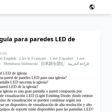
public
guía para paredes LED de
6:50
in English
Lire le Français
Leer Español
Leer
o
Membaca Indonesia
日本語を読む
قراءة العربية
o
ed LED de iglesia
na pared de paneles LED para una iglesia?
talla LED necesita la iglesia?
pared LED de la iglesia?
 iglesia es una gran pantalla o pared compuesta por
 de visualización LED (Light Emitting Diode, diodo emisor
ulos de visualización se pueden combinar según sea
ar un dispositivo de visualización de alta resolución y alto
uipos de soporte están disponibles para las pantallas LED?