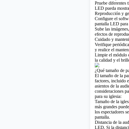
Pruebe diferentes 
LED pueda mostrar 
Reproducción y ge
Configure el softw
pantalla LED para g
Sube las imágenes,
efectos de reprodu
Cuidado y manteni
Verifique periódic
y realice el mante
Limpie el módulo d
la calidad y el bril
¿Qué tamaño de pan
El tamaño de la pa
factores, incluido e
asientos de la audi
consideraciones p
para su iglesia:
Tamaño de la iglesi
más grandes pueden
los espectadores s
pantalla.
Distancia de la aud
LED. Si la distanc