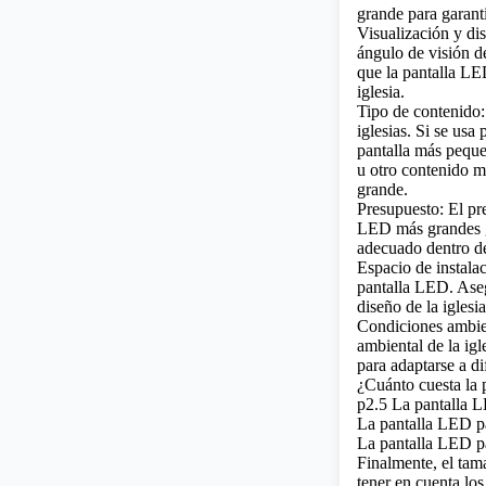
grande para garanti
Visualización y dist
ángulo de visión d
que la pantalla LE
iglesia.
Tipo de contenido:
iglesias. Si se usa
pantalla más peque
u otro contenido m
grande.
Presupuesto: El pr
LED más grandes ge
adecuado dentro de
Espacio de instalac
pantalla LED. Asegú
diseño de la iglesia
Condiciones ambien
ambiental de la igl
para adaptarse a di
¿Cuánto cuesta la 
p2.5 La pantalla L
La pantalla LED pa
La pantalla LED pa
Finalmente, el tam
tener en cuenta los