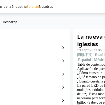
as de la Industria
Servicio
Nosotros
Descarga
La nueva 
iglesias
chevron_right
19 sept 2023 06:5
阅读中文
Read 
Español - Méxic
chevron_right
Tabla de contenid
Aplicación de par
¿Cómo construir u
chevron_right
¿Qué tamaño de pan
¿Cuánto cuesta la 
La pared LED de la
chevron_right
múltiples módulos
de luz). Estos mód
necesario para form
chevron_right
brillo.
¿Sabe qué eq