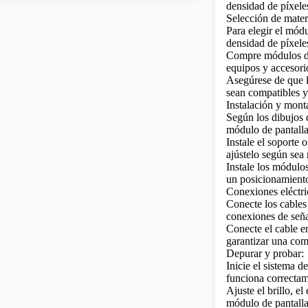
densidad de píxeles
Selección de mater
Para elegir el mód
densidad de píxeles,
Compre módulos de 
equipos y accesori
Asegúrese de que 
sean compatibles y
Instalación y mont
Según los dibujos 
módulo de pantall
Instale el soporte
ajústelo según sea 
Instale los módulo
un posicionamiento 
Conexiones eléctri
Conecte los cables
conexiones de seña
Conecte el cable e
garantizar una co
Depurar y probar:
Inicie el sistema 
funciona correctame
Ajuste el brillo, e
módulo de pantalla