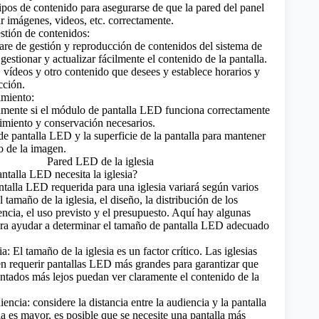
tipos de contenido para asegurarse de que la pared del panel
imágenes, videos, etc. correctamente.
stión de contenidos:
are de gestión y reproducción de contenidos del sistema de
estionar y actualizar fácilmente el contenido de la pantalla.
 vídeos y otro contenido que desees y establece horarios y
cción.
miento:
amente si el módulo de pantalla LED funciona correctamente
nimiento y conservación necesarios.
e pantalla LED y la superficie de la pantalla para mantener
lo de la imagen.
talla LED necesita la iglesia?
ntalla LED requerida para una iglesia variará según varios
l tamaño de la iglesia, el diseño, la distribución de los
encia, el uso previsto y el presupuesto. Aquí hay algunas
ara ayudar a determinar el tamaño de pantalla LED adecuado
a: El tamaño de la iglesia es un factor crítico. Las iglesias
 requerir pantallas LED más grandes para garantizar que
entados más lejos puedan ver claramente el contenido de la
iencia: considere la distancia entre la audiencia y la pantalla
ia es mayor, es posible que se necesite una pantalla más