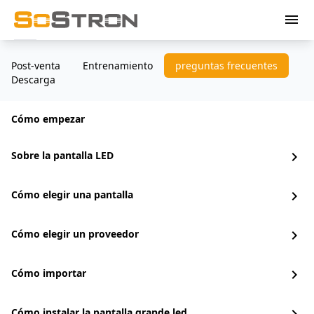
menu
Post-venta
Entrenamiento
preguntas frecuentes
Descarga
Cómo empezar
Sobre la pantalla LED
chevron_right
Cómo elegir una pantalla
chevron_right
Cómo elegir un proveedor
chevron_right
Cómo importar
chevron_right
Cómo instalar la pantalla grande led