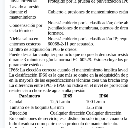
lluvia torrencial
Protegido por la prueba de pulverización IP
Lavado a presión
durante el
Cubierto a presiones de mantenimiento está
mantenimiento
No está cubierto por la clasificación; debe a
Condensación por
(ventilaciones de membrana, puertos de dren
ciclo térmico
formato).
Niebla salina en
No está cubierto por la clasificación IP; requ
entornos costeros
60068-2-11 por separado.
El filtro de adquisición IP65 le ofrece:
Puede descartar cualquier producto que no pueda demostrar resiste
durante 3 minutos según la norma IEC 60529. Esto excluye los p
puramente estético.
IP66: La elección correcta cuando el mantenimiento implica lavado
La clasificación IP66 es la que más se omite en la adquisición de 
en la mayoría de las especificaciones técnicas crea una brecha impo
La diferencia entre IP65 e IP66 no radica en el nivel de protección
resistencia a chorros de agua a alta presión.
Parámetro
IP65
IP66
Caudal
12,5 L/min
100 L/min
Tamaño de la boquilla
6,3 mm
12,5 mm
Dirección
Cualquier dirección
Cualquier dirección
En condiciones de servicio, esta distinción solo importa cuando la
hidrolavadora como parte de su protocolo de mantenimiento.