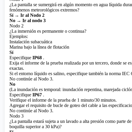
¿La pantalla se sumergirá en algún momento en agua líquida dura
fenómenos meteorológicos extremos?
Sí → Ir al Nodo 2
No → Ir al nodo 3
Nodo 2
¿La inmersión es permanente o continua?
Ejemplos:
Instalación subacuática
Marina bajo la línea de flotación
Sí
Especifique
IP68
.
Exija el informe de la prueba realizada por un tercero, donde se e
exactas.
Si el entorno líquido es salino, especifique también la norma IEC 
No continúe al Nodo 3.
No
(La inundación es temporal: inundación repentina, marejada ciclóni
Especifique
IP67
.
Verifique el informe de la prueba de 1 minuto/30 minutos.
Agregar el requisito de bucle de goteo del cable a las especificacio
No continúe al Nodo 3.
Nodo 3
¿La pantalla estará sujeta a un lavado a alta presión como parte d
boquilla superior a 30 kPa)?
Sí