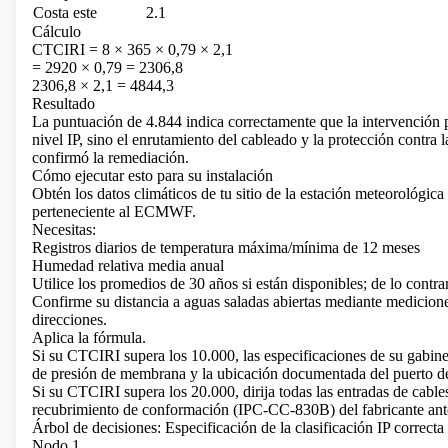
Costa este
2.1
Cálculo
CTCIRI = 8 × 365 × 0,79 × 2,1
= 2920 × 0,79 = 2306,8
2306,8 × 2,1 = 4844,3
Resultado
La puntuación de 4.844 indica correctamente que la intervención pr
nivel IP, sino el enrutamiento del cableado y la protección contra 
confirmó la remediación.
Cómo ejecutar esto para su instalación
Obtén los datos climáticos de tu sitio de la estación meteorológ
perteneciente al ECMWF.
Necesitas:
Registros diarios de temperatura máxima/mínima de 12 meses
Humedad relativa media anual
Utilice los promedios de 30 años si están disponibles; de lo contrar
Confirme su distancia a aguas saladas abiertas mediante medicione
direcciones.
Aplica la fórmula.
Si su CTCIRI supera los 10.000, las especificaciones de su gabine
de presión de membrana y la ubicación documentada del puerto de
Si su CTCIRI supera los 20.000, dirija todas las entradas de cables
recubrimiento de conformación (IPC-CC-830B) del fabricante antes
Árbol de decisiones: Especificación de la clasificación IP correcta
Nodo 1