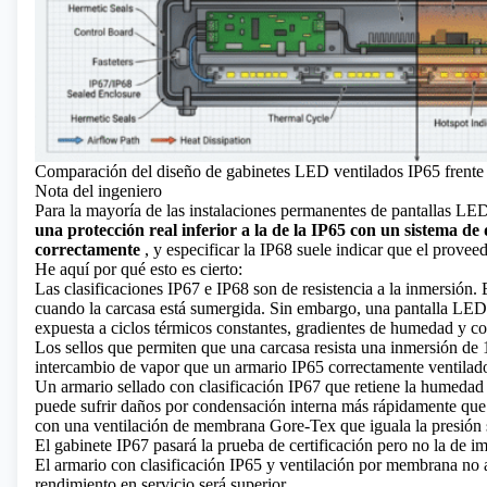
Comparación del diseño de gabinetes LED ventilados IP65 frente a
Nota del ingeniero
Para la mayoría de
las instalaciones permanentes de pantallas LED
una protección real inferior a la de la IP65 con un sistema de
correctamente
, y especificar la IP68 suele indicar que el prove
He aquí por qué esto es cierto:
Las clasificaciones IP67 e IP68 son de resistencia a la inmersión. 
cuando la carcasa está sumergida. Sin embargo, una pantalla LED 
expuesta a ciclos térmicos constantes, gradientes de humedad y co
Los sellos que permiten que una carcasa resista una inmersión de
intercambio de vapor que un armario IP65 correctamente ventilado
Un armario sellado con clasificación IP67 que retiene la humedad i
puede sufrir daños por condensación interna más rápidamente que
con una ventilación de membrana Gore-Tex que iguala la presión si
El gabinete IP67 pasará la prueba de certificación pero no la de 
El armario con clasificación IP65 y ventilación por membrana no a
rendimiento en servicio será superior.