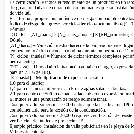
La certificación IP indica el rendimiento de un producto en un la
riesgo acumulativo de entrada de contaminantes que su instalación
de vida útil.
Esta fórmula proporciona un índice de riesgo comparable entre las
Índice de riesgo de ingreso por ciclos térmicos acumulativos (CT
Fórmula
CTCIRI = [ΔT_diario] × [N_ciclos_anuales] × [RH_promedio] × 
Dónde
[ΔT_diario] = Variación media diaria de la temperatura en el luga
temperatura máxima menos la mínima durante un período de 12 m
[N_ciclos_anuales] = Número de ciclos térmicos completos por año
permanentes)
[RH_avg] = Humedad relativa media anual en el lugar, expresada
para un 78 % de HR).
[E_coastal] = Multiplicador de exposición costera:
1.0 para el interior
1,4 para distancias inferiores a 5 km de aguas saladas abiertas.
2.1 para dentro de 500 m de agua salada abierta o exposición mari
El índice es una puntuación de riesgo adimensional.
Cualquier valor superior a 10.000 indica que la clasificación IP65 p
complementaria para la gestión de la condensación.
Cualquier valor superior a 20.000 requiere certificación de resisten
verificación del índice de protección IP.
Ejemplo práctico: Instalación de valla publicitaria en la playa de
Valores de entrada