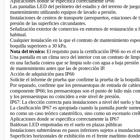
Aplicaciones donde se especifica correctamente IP66
Las pantallas LED del perímetro del estadio y del terreno de jueg
mantenimiento utilizando equipos de lavado a presión.
Instalaciones de centros de transporte (aeropuertos, estaciones de 
presión de las superficies circundantes.
Señalización exterior de comercios en entornos de restauración u 
habitual.
Cualquier instalación en la que el contrato de mantenimiento espec
boquilla superiores a 30 kPa.
Nota del técnico:
El requisito para la certificación IP66 no es el 
Una pantalla en un clima seco del interior con un contrato de limp
en una fachada costera que se limpia solo con agua a baja presión 
de mantenimiento antes que las de protección IP.
Acción de adquisición para IP66
Solicite el informe de prueba que confirme la prueba de la boqui
Por separado, confirme que los prensaestopas de entrada de cables
componente IP66; los prensaestopas son el punto de fallo más com
y los prensaestopas no coinciden a este nivel de presión.
IP67: La elección correcta para instalaciones a nivel del suelo y baj
La clasificación IP67 es apropiada cuando la pantalla puede sumerg
no como un caso teórico catastrófico, sino como un escenario creí
Aplicaciones donde se especifica correctamente la IP67
Baldosas LED empotradas en el suelo en plazas públicas
Instalaciones subterráneas en pasos inferiores sujetos a inundacio
Superficies horizontales de exhibición en el frente marítimo donde 