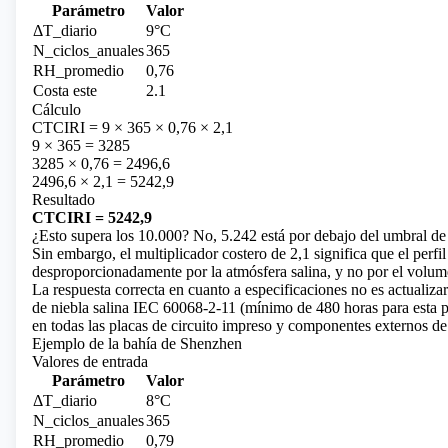
Parámetro
Valor
ΔT_diario
9°C
N_ciclos_anuales
365
RH_promedio
0,76
Costa este
2.1
Cálculo
CTCIRI = 9 × 365 × 0,76 × 2,1
9 × 365 = 3285
3285 × 0,76 = 2496,6
2496,6 × 2,1 = 5242,9
Resultado
CTCIRI = 5242,9
¿Esto supera los 10.000? No, 5.242 está por debajo del umbral de
Sin embargo, el multiplicador costero de 2,1 significa que el perfi
desproporcionadamente por la atmósfera salina, y no por el volume
La respuesta correcta en cuanto a especificaciones no es actualizar
de niebla salina IEC 60068-2-11 (mínimo de 480 horas para esta 
en todas las placas de circuito impreso y componentes externos d
Ejemplo de la bahía de Shenzhen
Valores de entrada
Parámetro
Valor
ΔT_diario
8°C
N_ciclos_anuales
365
RH_promedio
0,79