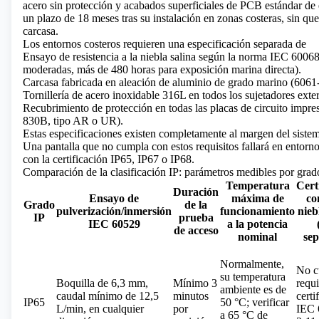
acero sin protección y acabados superficiales de PCB estándar de 
un plazo de 18 meses tras su instalación en zonas costeras, sin que
carcasa.
Los entornos costeros requieren una especificación separada de
Ensayo de resistencia a la niebla salina según la norma IEC 6006
moderadas, más de 480 horas para exposición marina directa).
Carcasa fabricada en aleación de aluminio de grado marino (60
Tornillería de acero inoxidable 316L en todos los sujetadores exte
Recubrimiento de protección en todas las placas de circuito imp
830B, tipo AR o UR).
Estas especificaciones existen completamente al margen del sistema
Una pantalla que no cumpla con estos requisitos fallará en entorn
con la certificación IP65, IP67 o IP68.
Comparación de la clasificación IP: parámetros medibles por grad
Temperatura
Cert
Duración
Ensayo de
máxima de
co
Grado
de la
pulverización/inmersión
funcionamiento
nieb
IP
prueba
IEC 60529
a la potencia
de acceso
nominal
se
Normalmente,
No c
su temperatura
Boquilla de 6,3 mm,
Mínimo 3
requi
ambiente es de
caudal mínimo de 12,5
minutos
certi
IP65
50 °C; verificar
L/min, en cualquier
por
IEC 
a 65 °C de