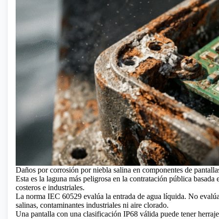
Daños por corrosión por niebla salina en componentes de pantalla
Esta es la laguna más peligrosa en la contratación pública basada 
costeros e industriales.
La norma IEC 60529 evalúa la entrada de agua líquida. No evalúa l
salinas, contaminantes industriales ni aire clorado.
Una pantalla con una clasificación IP68 válida puede tener herraje