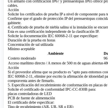
Un armario con certificación IP67 y prensaestopas IP65 ofrece pr
cables.
Acción
Solicite los certificados de prueba IP a nivel de componente para 
Confirme que el grado de protección IP del prensaestopas coincida
gabinete.
4. Certificado de prueba de niebla salina si la instalación se encu
Esta es una certificación independiente de la clasificación IP.
Solicite la documentación IEC 60068-2-11 que especifique:
Duración de la prueba en horas
Concentración de sal utilizada
Mínimo aceptable
Ambiente
Du
Costero moderado
96
Acceso marítimo directo / A menos de 500 m de aguas abiertas
48
Acción
Si el proveedor afirma que su producto es "apto para entornos cos
IEC 60068-2-11, elimine por escrito la afirmación de idoneidad pa
compraventa antes de firmarlo.
5. Especificación del recubrimiento de conformación en placas de 
Solicite el certificado de conformidad IPC-CC-830B para:
placas controladoras de LED
PCB de fuente de alimentación
El certificado debe especificar:
Tipo de recubrimiento (AR, UR, SR o ER)