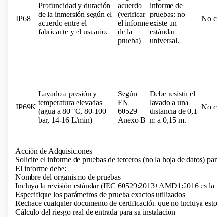
Profundidad y duración
acuerdo
informe de
de la inmersión según el
(verificar
pruebas: no
IP68
No c
acuerdo entre el
el informe
existe un
fabricante y el usuario.
de la
estándar
prueba)
universal.
Lavado a presión y
Según
Debe resistir el
temperatura elevadas
EN
lavado a una
IP69K
No c
(agua a 80 °C, 80-100
60529
distancia de 0,1
bar, 14-16 L/min)
Anexo B
m a 0,15 m.
Acción de Adquisiciones
Solicite el informe de pruebas de terceros (no la hoja de datos) par
El informe debe:
Nombre del organismo de pruebas
Incluya la revisión estándar (IEC 60529:2013+AMD1:2016 es la v
Especifique los parámetros de prueba exactos utilizados.
Rechace cualquier documento de certificación que no incluya esto
Cálculo del riesgo real de entrada para su instalación