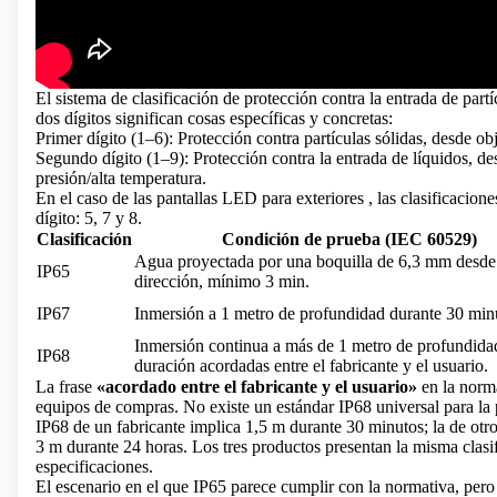
El sistema de clasificación de protección contra la entrada de par
dos dígitos significan cosas específicas y concretas:
Primer dígito (1–6): Protección contra partículas sólidas, desde ob
Segundo dígito (1–9): Protección contra la entrada de líquidos, de
presión/alta temperatura.
En el caso de
las pantallas LED para exteriores
, las clasificacion
dígito: 5, 7 y 8.
Clasificación
Condición de prueba (IEC 60529)
Agua proyectada por una boquilla de 6,3 mm desde
IP65
dirección, mínimo 3 min.
IP67
Inmersión a 1 metro de profundidad durante 30 min
Inmersión continua a más de 1 metro de profundida
IP68
duración acordadas entre el fabricante y el usuario.
La frase
«acordado entre el fabricante y el usuario»
en la norma
equipos de compras. No existe un estándar IP68 universal para la 
IP68 de un fabricante implica 1,5 m durante 30 minutos; la de otro
3 m durante 24 horas. Los tres productos presentan la misma clasi
especificaciones.
El escenario en el que IP65 parece cumplir con la normativa, pero 