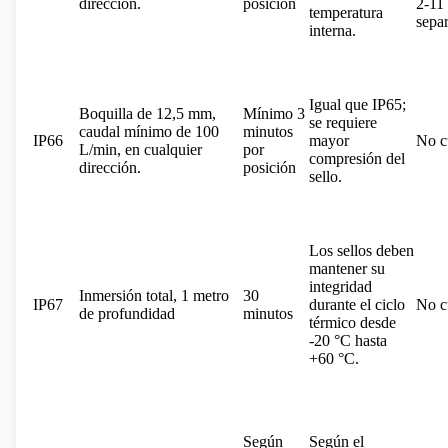
dirección.
posición
2-11
temperatura
sepa
interna.
Igual que IP65;
Boquilla de 12,5 mm,
Mínimo 3
se requiere
caudal mínimo de 100
minutos
IP66
mayor
No c
L/min, en cualquier
por
compresión del
dirección.
posición
sello.
Los sellos deben
mantener su
integridad
Inmersión total, 1 metro
30
IP67
durante el ciclo
No c
de profundidad
minutos
térmico desde
-20 °C hasta
+60 °C.
Según
Según el