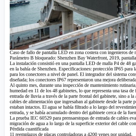
Caso de fallo de pantalla LED en zona costera con ingenieros de
Parámetro B bloqueado: Shenzhen Bay Waterfront, 2019, pantall
La instalación consistió en una pantalla LED de malla P4
de 48 ga
en la bahía de Shenzhen. Especificaciones: protección IP65 para l
para los conectores a nivel de panel. El integrador del sistema con
diseñada; los conectores IP67 representaron una mejora deliberada
Al quinto mes, durante una inspección de mantenimiento rutinaria, 
humedad en 11 de los 48 gabinetes, lo que representa una tasa de fa
entrada de lluvia a través de la parte frontal del gabinete, sino a la
cables de alimentación que ingresaban al gabinete desde la parte p
estaban intactos. El agua se había filtrado a lo largo del revestimi
entrada, y se había acumulado dentro del gabinete cerca de la fuen
La prueba IEC 60529 para prensaestopas de entrada de cables eval
migración de agua a lo largo de la superficie exterior del cable co
Pérdida cuantificada
11 reemplazos de placas controladoras a 4200 yenes por unidad.