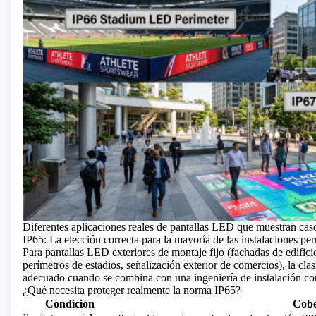
Diferentes aplicaciones reales de pantallas LED que muestran cas
IP65: La elección correcta para la mayoría de las instalaciones pe
Para pantallas LED exteriores
de montaje fijo (fachadas de edificio
perímetros de estadios, señalización exterior de comercios), la clas
adecuado cuando se combina con una ingeniería de instalación cor
¿Qué necesita proteger realmente la norma IP65?
Condición
Cobe