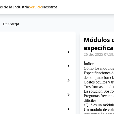
as de la Industria
Servicio
Nosotros
Descarga
Módulos d
especific
chevron_right
26 dic 2025 07:59
Índice
chevron_right
Cómo los módulos 
Especificaciones d
de comparación cl
chevron_right
Costos ocultos y t
Tres formas de iden
La solución Sostr
chevron_right
Preguntas frecuent
difíciles
¿Qué es un módulo
chevron_right
Un módulo de colu