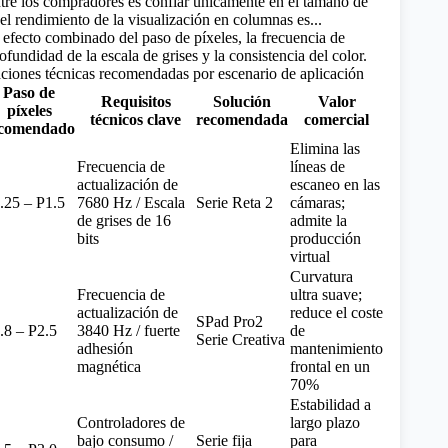
re los compradores es confiar únicamente en el tamaño de
 el rendimiento de la visualización en columnas es...
 efecto combinado del paso de píxeles, la frecuencia de
rofundidad de la escala de grises y la consistencia del color.
aciones técnicas recomendadas por escenario de aplicación
Paso de
Requisitos
Solución
Valor
píxeles
técnicos clave
recomendada
comercial
comendado
Elimina las
Frecuencia de
líneas de
actualización de
escaneo en las
.25 – P1.5
7680 Hz / Escala
Serie Reta 2
cámaras;
de grises de 16
admite la
bits
producción
virtual
Curvatura
Frecuencia de
ultra suave;
actualización de
reduce el coste
SPad Pro2
.8 – P2.5
3840 Hz / fuerte
de
Serie Creativa
adhesión
mantenimiento
magnética
frontal en un
70%
Estabilidad a
Controladores de
largo plazo
bajo consumo /
Serie fija
para