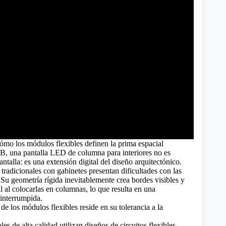
cómo los módulos flexibles definen la prima espacial
B, una pantalla LED de columna para interiores no es
talla: es una extensión digital del diseño arquitectónico.
tradicionales con gabinetes presentan dificultades con las
 Su geometría rígida inevitablemente crea bordes visibles y
l al colocarlas en columnas, lo que resulta en una
 interrumpida.
de los módulos flexibles reside en su tolerancia a la
es de alta calidad utilizan diseños de circuitos flexibles