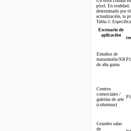
Un error común ent
píxel. En realidad,
determinado por el
actualización, la p
Tabla 1: Especific
Escenario de
aplicación
re
Estudios de
transmisión/XR
P1
de alta gama
Centros
comerciales /
P1
galerías de arte
(columnas)
Grandes salas
de