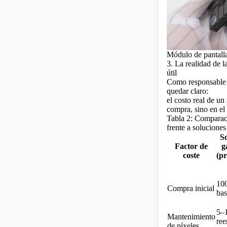
Módulo de pantall
3. La realidad de l
útil
Como responsable d
quedar claro:
el costo real de u
compra, sino en el 
Tabla 2: Comparaci
frente a solucione
So
Factor de
g
coste
(pr
100
Compra inicial
bas
5–
Mantenimiento
ree
de píxeles