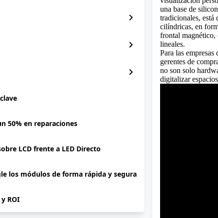
visualización pers
una base de silicon
chevron_right
tradicionales, está
cilíndricas, en fo
frontal magnético,
chevron_right
lineales.
Para las empresas 
gerentes de compra
chevron_right
no son solo hardwa
digitalizar espacio
 clave
 un 50% en reparaciones
 sobre LCD frente a LED Directo
gle los módulos de forma rápida y segura
P y ROI