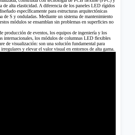
onalizada, construida con tecnología de PCB flexible (FPC) y
a de alta elasticidad. A diferencia de los paneles LED rígidos
 diseñado específicamente para estructuras arquitectónicas
rma de S y onduladas. Mediante un sistema de mantenimiento
 estos módulos se ensamblan sin problemas en superficies no
de producción de eventos, los equipos de ingeniería y los
s internacionales, los módulos de columnas LED flexibles
re de visualización: son una solución fundamental para
s irregulares y elevar el valor visual en entornos de alta gama.