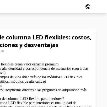
public
e columna LED flexibles: costos,
aciones y desventajas
:28
flexibles crean valor espacial premium
e alta densidad y correspondencia de escenarios (con tablas
ave)
rampas de vida útil detrás de los módulos LED flexibles
tificar módulos de alta calidad
on
es: Respuestas directas a las preguntas de adquisición más
 de columna LED flexible para interiores?
mna LED flexible para interiores es una unidad de