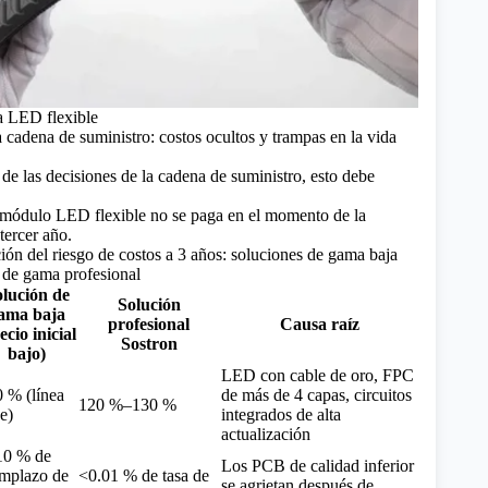
a LED flexible
a cadena de suministro: costos ocultos y trampas en la vida
e las decisiones de la cadena de suministro, esto debe
n módulo LED flexible no se paga en el momento de la
tercer año.
ón del riesgo de costos a 3 años: soluciones de gama baja
s de gama profesional
lución de
Solución
ama baja
profesional
Causa raíz
ecio inicial
Sostron
bajo)
LED con cable de oro, FPC
 % (línea
de más de 4 capas, circuitos
120 %–130 %
e)
integrados de alta
actualización
10 % de
Los PCB de calidad inferior
mplazo de
<0.01 % de tasa de
se agrietan después de