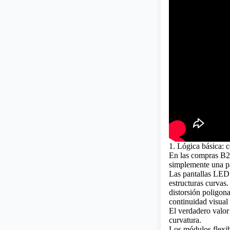
1. Lógica básica: 
En las compras B2
simplemente una pan
Las pantallas LED 
estructuras curvas.
distorsión poligona
continuidad visual
El verdadero valor 
curvatura.
Los módulos flexibl