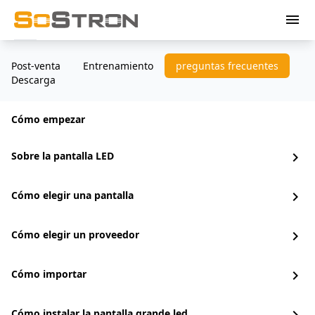
menu
Post-venta
Entrenamiento
preguntas frecuentes
Descarga
Cómo empezar
Sobre la pantalla LED
chevron_right
Cómo elegir una pantalla
chevron_right
Cómo elegir un proveedor
chevron_right
Cómo importar
chevron_right
Cómo instalar la pantalla grande led