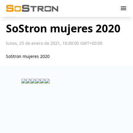
menu
SoStron mujeres 2020
lunes, 25 de enero de 2021, 16:00:00 GMT+00:00
SoStron mujeres 2020